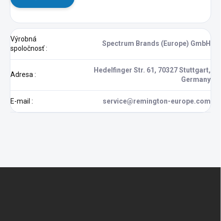
Výrobná
Spectrum Brands (Europe) GmbH
spoločnosť
:
Hedelfinger Str. 61, 70327 Stuttgart,
Adresa
:
Germany
E-mail
:
service@remington-europe.com
Z
á
p
ä
t