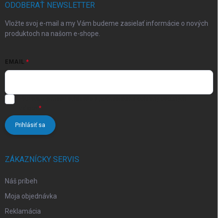
i
ODOBERAŤ NEWSLETTER
e
Vložte svoj e-mail a my Vám budeme zasielať informácie o nových
produktoch na našom e-shope.
EMAIL
Vložením e-mailu súhlasíte s
podmienkami ochrany osobných
údajov
Prihlásiť sa
ZÁKAZNÍCKY SERVIS
Náš príbeh
Moja objednávka
Reklamácia