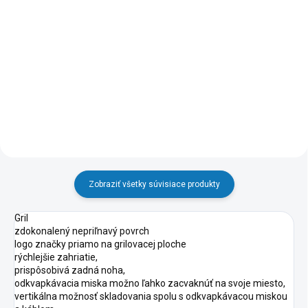
Do košíka
🔥 Extrémna teplota 450 °C:
Dosahuje rovnaký žiar ako
profesionálne pece, čo je kľúčom
k bleskovej príprave neapolskej
pizze za pár minút. 🍕 10...
Zobraziť všetky súvisiace produkty
Gril
zdokonalený nepriľnavý povrch
logo značky priamo na grilovacej ploche
rýchlejšie zahriatie,
prispôsobivá zadná noha,
odkvapkávacia miska možno ľahko zacvaknúť na svoje miesto,
vertikálna možnosť skladovania spolu s odkvapkávacou miskou