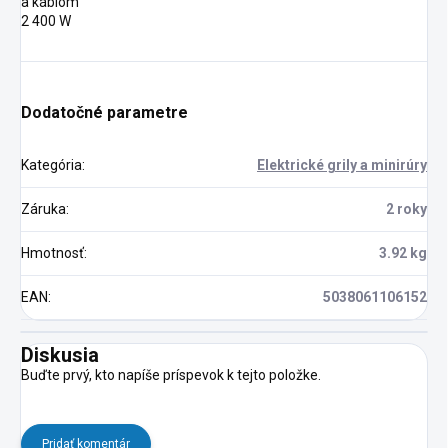
a káblom
2 400 W
Dodatočné parametre
Kategória
:
Elektrické grily a minirúry
Záruka
:
2 roky
Hmotnosť
:
3.92 kg
EAN
:
5038061106152
Diskusia
Buďte prvý, kto napíše príspevok k tejto položke.
Pridať komentár