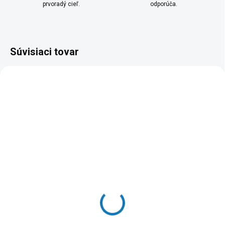
prvoradý cieľ.
odporúča.
Súvisiaci tovar
SKLADOM
SKLADOM
(>5 KS)
(2 KUS)
SBG 7030BK Kontaktný
Salente Vulcano –
gril SENCOR
Elektrická pizza pec (do
450 °C), 2200W
159,99 €
279,90 €
Do košíka