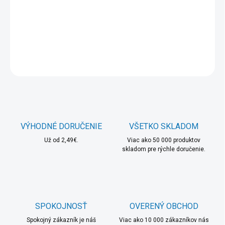
−
+
Pridať do košíka
DETAILNÉ INFORMÁCIE
OPÝTAŤ SA
STRÁŽIŤ
VÝHODNÉ DORUČENIE
VŠETKO SKLADOM
Už od 2,49€.
Viac ako 50 000 produktov
skladom pre rýchle doručenie.
SPOKOJNOSŤ
OVERENÝ OBCHOD
Spokojný zákazník je náš
Viac ako 10 000 zákazníkov nás