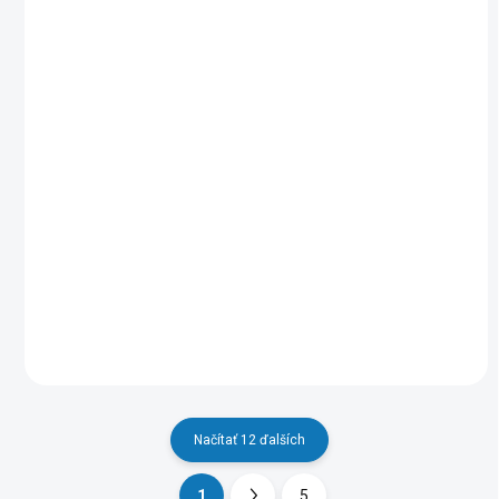
SKLADOM
SKLADOM
(>5 KS)
(>5 KS)
Apple iPad 11''/Wi-
Apple iPad 11''/Wi-
Fi/10,86''/2360x1640/128GB/iPadOS18/Pink
Fi/10,86''/2360x1640/128
518,61 €
518,61 €
Do košíka
Do košíka
Načítať 12 ďalších
1
5