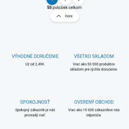
O
S
v
t
55
položiek celkom
l
r
Hore
á
á
d
n
a
k
c
o
i
e
v
p
a
r
VÝHODNÉ DORUČENIE
VŠETKO SKLADOM
n
v
i
Už od 2,49€.
Viac ako 50 000 produktov
k
skladom pre rýchle doručenie.
e
y
v
ý
p
i
s
SPOKOJNOSŤ
OVERENÝ OBCHOD
u
Spokojný zákazník je náš
Viac ako 10 000 zákazníkov nás
prvoradý cieľ.
odporúča.