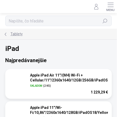
Prejsť
na
obsah
Hľadať
Tablety
iPad
Najpredávanejšie
Apple iPad Air 11''/(M4) Wi-Fi +
Cellular/11''/2360x1640/12GB/256GB/iPadOS26/B
SKLADOM
(2 KS)
1 229,29 €
Apple iPad 11''/Wi-
Fi/10,86''/2360x1640/128GB/iPadOS18/Yellow