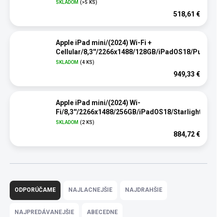
SKLADOM
(>5 KS)
518,61 €
Apple iPad mini/(2024) Wi-Fi +
Cellular/8,3''/2266x1488/128GB/iPadOS18/Purple
SKLADOM
(4 KS)
949,33 €
Apple iPad mini/(2024) Wi-
Fi/8,3''/2266x1488/256GB/iPadOS18/Starlight
SKLADOM
(2 KS)
884,72 €
R
a
ODPORÚČAME
NAJLACNEJŠIE
NAJDRAHŠIE
d
e
NAJPREDÁVANEJŠIE
ABECEDNE