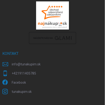
KONTAKT
info
@
tunakupim.sk
+421911405785
Facebook
tunakupim.sk