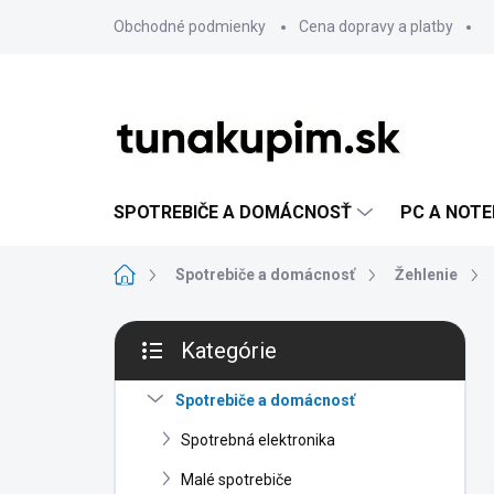
Prejsť
Obchodné podmienky
Cena dopravy a platby
na
obsah
SPOTREBIČE A DOMÁCNOSŤ
PC A NOT
Domov
Spotrebiče a domácnosť
Žehlenie
B
Kategórie
o
Preskočiť
č
kategórie
n
Spotrebiče a domácnosť
ý
Spotrebná elektronika
p
a
Malé spotrebiče