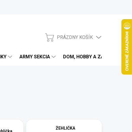
PRÁZDNY KOŠÍK
NÁKUPNÝ
KOŠÍK
IKY
ARMY SEKCIA
DOM, HOBBY A ZÁHRADA
ŽEHLIČKA
hlička