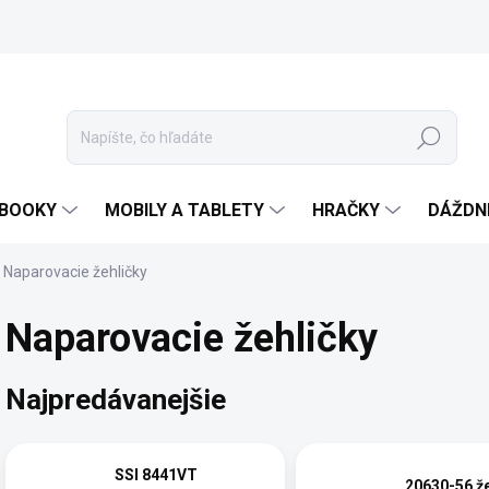
Hľadať
EBOOKY
MOBILY A TABLETY
HRAČKY
DÁŽDN
Naparovacie žehličky
Naparovacie žehličky
Najpredávanejšie
SSI 8441VT
20630-56 že