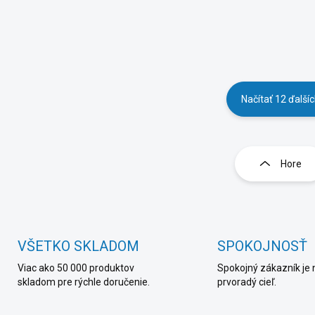
Načítať 12 ďalší
O
v
l
Hore
á
d
a
c
i
e
VŠETKO SKLADOM
SPOKOJNOSŤ
p
Viac ako 50 000 produktov
Spokojný zákazník je 
r
skladom pre rýchle doručenie.
prvoradý cieľ.
v
k
y