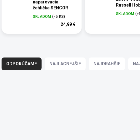
naparovacia
Russell Ho
žehlička SENCOR
SKLADOM
(>
SKLADOM
(>5 KS)
24,99 €
R
a
ODPORÚČAME
NAJLACNEJŠIE
NAJDRAHŠIE
NA
d
e
n
i
V
e
ý
p
p
r
i
o
s
d
p
u
r
k
o