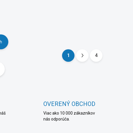
ch
1
4
S
t
r
á
n
k
OVERENÝ OBCHOD
o
náš
Viac ako 10 000 zákazníkov
v
nás odporúča.
a