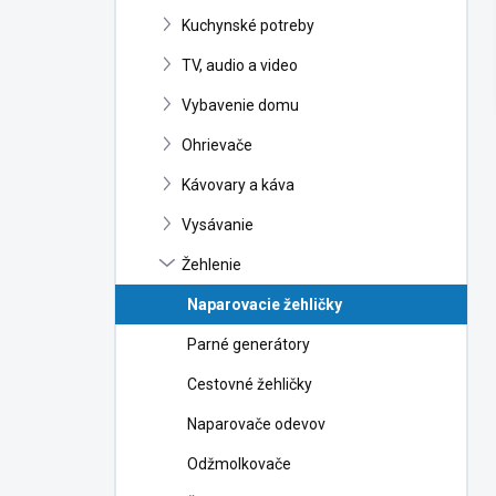
n
Kuchynské potreby
e
l
TV, audio a video
Vybavenie domu
Ohrievače
Kávovary a káva
Vysávanie
Žehlenie
Naparovacie žehličky
Parné generátory
Cestovné žehličky
Naparovače odevov
Odžmolkovače