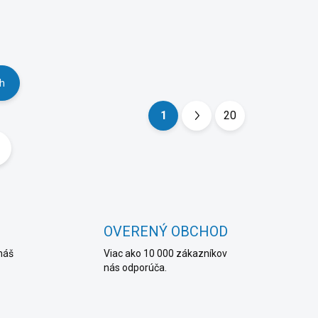
ch
1
20
S
t
r
á
n
k
OVERENÝ OBCHOD
o
náš
Viac ako 10 000 zákazníkov
v
nás odporúča.
a
n