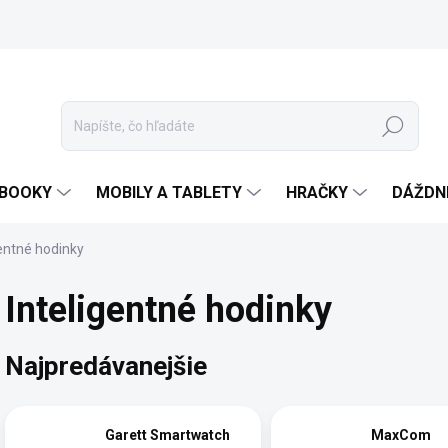
Hľadať
EBOOKY
MOBILY A TABLETY
HRAČKY
DÁŽDN
gentné hodinky
Inteligentné hodinky
Najpredávanejšie
Garett Smartwatch
MaxCom