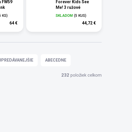
h FW59
Forever Kids See
ink
Me! 3 ružové
5 KS)
SKLADOM
(5 KUS)
64 €
44,72 €
JPREDÁVANEJŠIE
ABECEDNE
232
položiek celkom