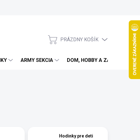
PRÁZDNY KOŠÍK
NÁKUPNÝ
KOŠÍK
IKY
ARMY SEKCIA
DOM, HOBBY A ZÁHRADA
Hodinky pre deti