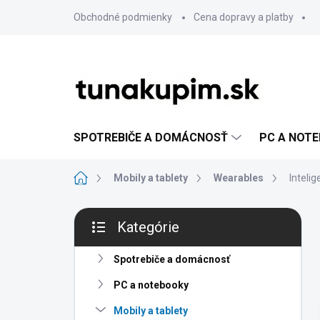
Prejsť
Obchodné podmienky
Cena dopravy a platby
na
obsah
SPOTREBIČE A DOMÁCNOSŤ
PC A NOT
Domov
Mobily a tablety
Wearables
Inteli
B
Kategórie
o
Preskočiť
č
kategórie
n
Spotrebiče a domácnosť
ý
PC a notebooky
p
a
Mobily a tablety