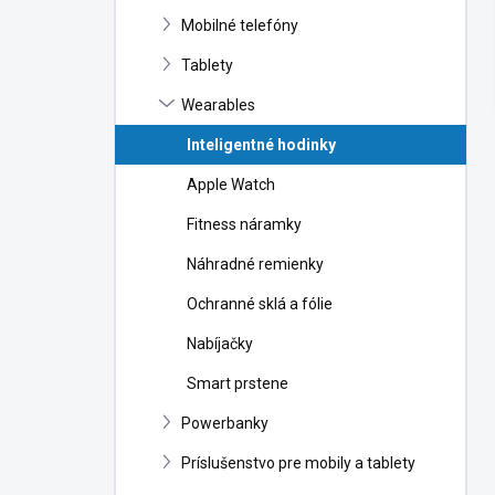
n
Mobilné telefóny
e
l
Tablety
Wearables
Inteligentné hodinky
Apple Watch
Fitness náramky
Náhradné remienky
Ochranné sklá a fólie
Nabíjačky
Smart prstene
Powerbanky
Príslušenstvo pre mobily a tablety