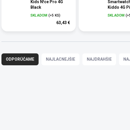
Kids N!ce Pro 4G
Smartwatc
Black
Kiddo 4G P
SKLADOM
(>5 KS)
SKLADOM
(>
63,43 €
R
a
ODPORÚČAME
NAJLACNEJŠIE
NAJDRAHŠIE
NA
d
e
n
i
V
e
ý
p
p
r
i
o
s
d
p
u
r
k
o