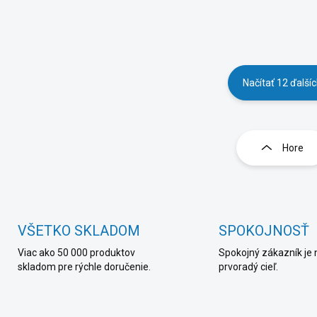
Načítať 12 ďalší
O
v
l
Hore
á
d
a
c
i
e
VŠETKO SKLADOM
SPOKOJNOSŤ
p
Viac ako 50 000 produktov
Spokojný zákazník je 
r
skladom pre rýchle doručenie.
prvoradý cieľ.
v
k
y
v