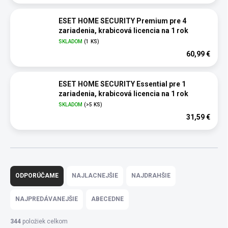
ESET HOME SECURITY Premium pre 4
zariadenia, krabicová licencia na 1 rok
SKLADOM
(1 KS)
60,99 €
ESET HOME SECURITY Essential pre 1
zariadenia, krabicová licencia na 1 rok
SKLADOM
(>5 KS)
31,59 €
R
a
ODPORÚČAME
NAJLACNEJŠIE
NAJDRAHŠIE
d
e
NAJPREDÁVANEJŠIE
ABECEDNE
n
i
344
položiek celkom