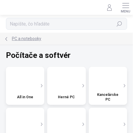
Prejsť
na
obsah
Hľadať
PC a notebooky
Počítače a softvér
Kancelárske
All in One
Herné PC
PC