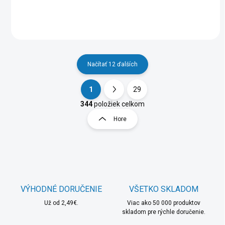
(Full HD); Typ disku:SSD;
Rozhranie:HDMI, USB,
LAN,...
Načítať 12 ďalších
1
29
O
S
v
t
344
položiek celkom
l
r
Hore
á
á
d
n
a
k
c
o
i
e
v
p
a
r
VÝHODNÉ DORUČENIE
VŠETKO SKLADOM
n
v
i
Už od 2,49€.
Viac ako 50 000 produktov
k
skladom pre rýchle doručenie.
e
y