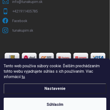
info
@
tunakupim.sk
+421911405785
Facebook
tunakupim.sk
Tento web používa súbory cookie. Ďalším prechádzaním
tohto webu vyjadrujete súhlas s ich používaním. Viac
informácií
tu
.
Copyright 2026
TuNakupim.sk
. Všetky práva vyhradené.
Upraviť
Nastavenie
nastavenie cookies
Vytvoril Shoptet
Súhlasím