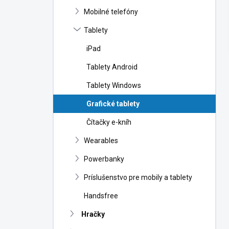
n
Mobilné telefóny
e
l
Tablety
iPad
Tablety Android
Tablety Windows
Grafické tablety
Čítačky e-kníh
Wearables
Powerbanky
Príslušenstvo pre mobily a tablety
Handsfree
Hračky