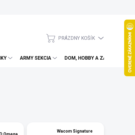
PRÁZDNY KOŠÍK
NÁKUPNÝ
KOŠÍK
IKY
ARMY SEKCIA
DOM, HOBBY A ZÁHRADA
Wacom Signature
CD Omega