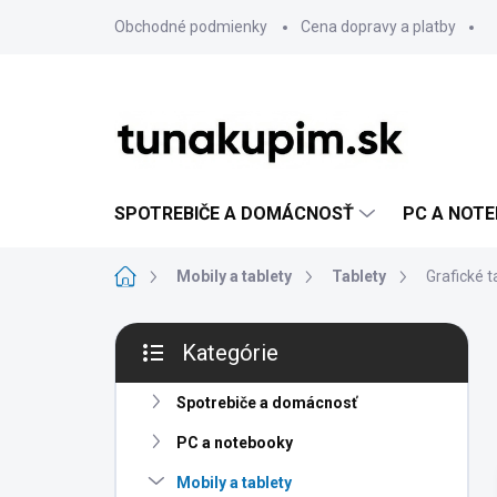
Prejsť
Obchodné podmienky
Cena dopravy a platby
na
obsah
SPOTREBIČE A DOMÁCNOSŤ
PC A NOT
Domov
Mobily a tablety
Tablety
Grafické t
B
Kategórie
o
Preskočiť
č
kategórie
n
Spotrebiče a domácnosť
ý
PC a notebooky
p
a
Mobily a tablety