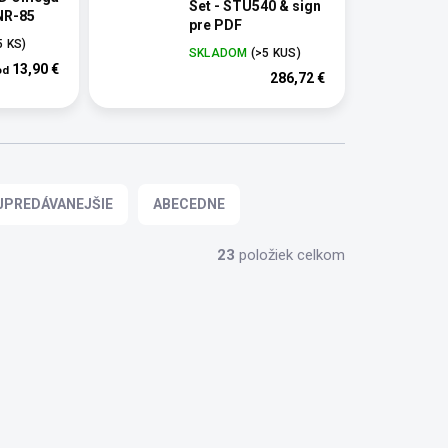
Set - STU540 & sign
NR-85
pre PDF
5 KS)
SKLADOM
(>5 KUS)
13,90 €
od
286,72 €
JPREDÁVANEJŠIE
ABECEDNE
23
položiek celkom