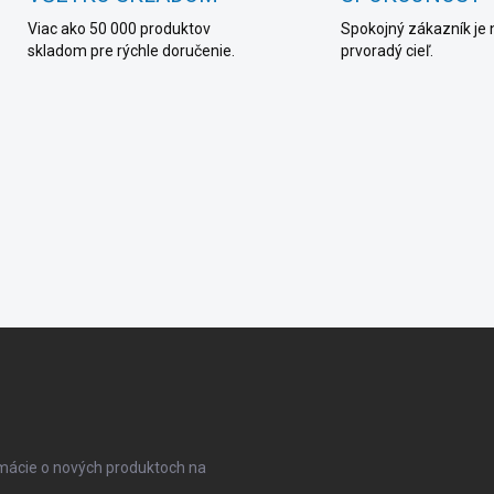
p
Viac ako 50 000 produktov
Spokojný zákazník je 
r
skladom pre rýchle doručenie.
prvoradý cieľ.
v
k
y
v
ý
p
i
s
u
rmácie o nových produktoch na