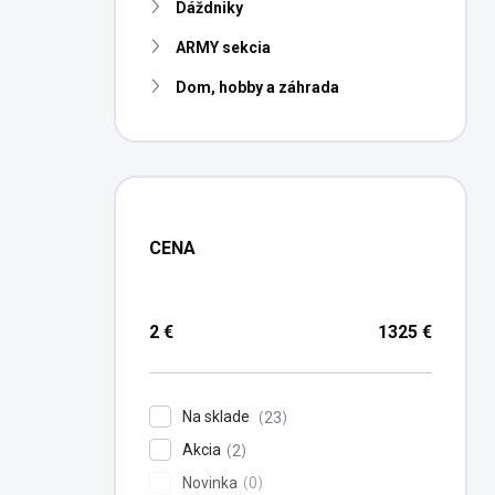
Dáždniky
ARMY sekcia
Dom, hobby a záhrada
CENA
2
€
1325
€
Na sklade
23
Akcia
2
Novinka
0