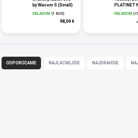
by Wacom S (Small)
PLATINET 
SKLADOM
(1 KUS)
SKLADOM
(>
98,09 €
R
a
ODPORÚČAME
NAJLACNEJŠIE
NAJDRAHŠIE
NA
d
e
n
i
V
e
ý
p
p
r
i
o
s
d
p
u
r
k
o