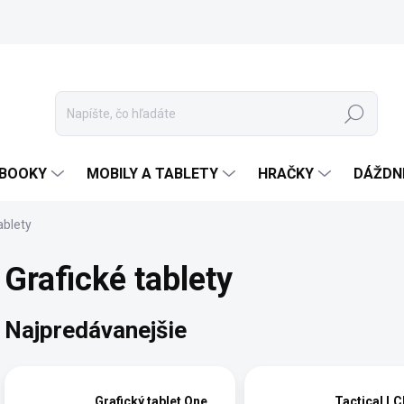
Hľadať
EBOOKY
MOBILY A TABLETY
HRAČKY
DÁŽDN
ablety
Grafické tablety
Najpredávanejšie
Grafický tablet One
Tactical L