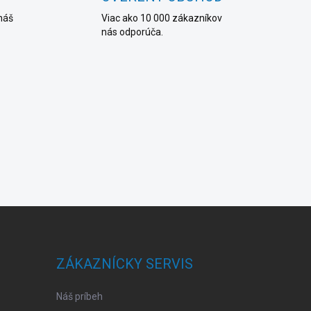
o
náš
Viac ako 10 000 zákazníkov
v
nás odporúča.
a
n
i
e
ZÁKAZNÍCKY SERVIS
Náš príbeh