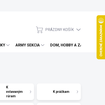
PRÁZDNY KOŠÍK
NÁKUPNÝ
KOŠÍK
IKY
ARMY SEKCIA
DOM, HOBBY A ZÁHRADA
K
vstavaným
K práčkam
rúram