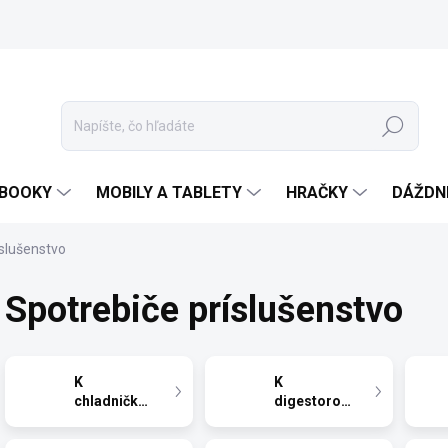
Hľadať
EBOOKY
MOBILY A TABLETY
HRAČKY
DÁŽDN
íslušenstvo
Spotrebiče príslušenstvo
K
K
chladničkám
digestorom