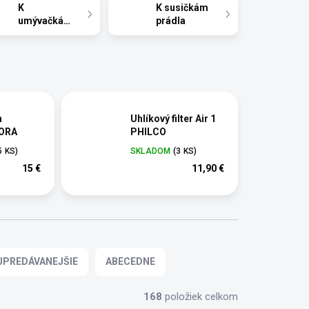
K
K susičkám
umývačkám
prádla
h
Uhlíkový filter Air 1
MORA
PHILCO
5 KS)
SKLADOM
(3 KS)
15 €
11,90 €
JPREDÁVANEJŠIE
ABECEDNE
168
položiek celkom