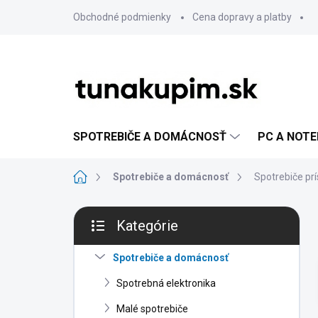
Prejsť
Obchodné podmienky
Cena dopravy a platby
na
obsah
SPOTREBIČE A DOMÁCNOSŤ
PC A NOT
Domov
Spotrebiče a domácnosť
Spotrebiče pr
B
Kategórie
o
Preskočiť
č
kategórie
n
Spotrebiče a domácnosť
ý
Spotrebná elektronika
p
a
Malé spotrebiče