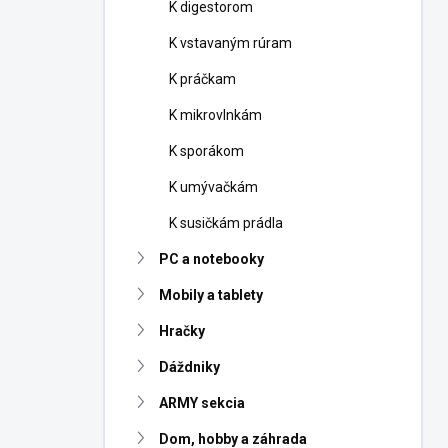
K digestorom
K vstavaným rúram
K práčkam
K mikrovlnkám
K sporákom
K umývačkám
K susičkám prádla
PC a notebooky
Mobily a tablety
Hračky
Dáždniky
ARMY sekcia
Dom, hobby a záhrada