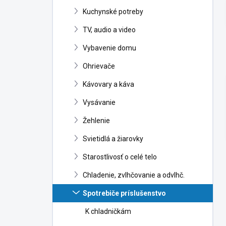
n
Kuchynské potreby
e
l
TV, audio a video
Vybavenie domu
Ohrievače
Kávovary a káva
Vysávanie
Žehlenie
Svietidlá a žiarovky
Starostlivosť o celé telo
Chladenie, zvlhčovanie a odvlhč.
Spotrebiče príslušenstvo
K chladničkám