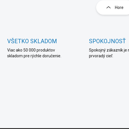
v
l
Hore
á
d
a
c
i
e
VŠETKO SKLADOM
SPOKOJNOSŤ
p
Viac ako 50 000 produktov
Spokojný zákazník je 
r
skladom pre rýchle doručenie.
prvoradý cieľ.
v
k
y
v
ý
p
i
s
u