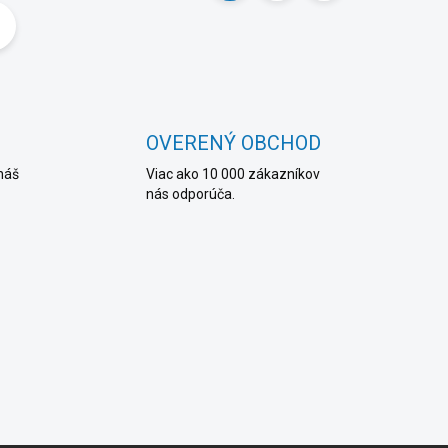
t
r
á
n
k
OVERENÝ OBCHOD
o
náš
Viac ako 10 000 zákazníkov
v
nás odporúča.
a
n
i
e