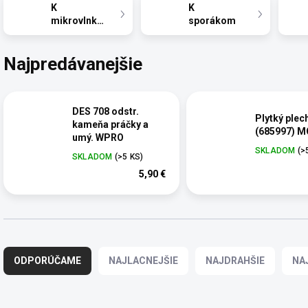
K
K
mikrovlnkám
sporákom
Najpredávanejšie
DES 708 odstr.
Plytký plec
kameňa práčky a
(685997) 
umý. WPRO
SKLADOM
(>
SKLADOM
(>5 KS)
5,90 €
R
a
ODPORÚČAME
NAJLACNEJŠIE
NAJDRAHŠIE
NA
d
e
n