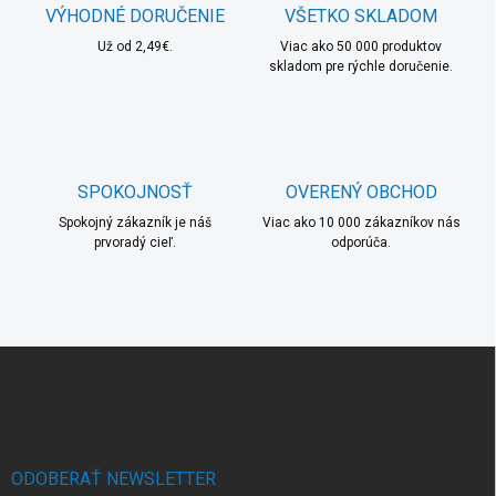
a
r
VÝHODNÉ DORUČENIE
VŠETKO SKLADOM
n
v
i
Už od 2,49€.
Viac ako 50 000 produktov
k
skladom pre rýchle doručenie.
e
y
v
ý
p
i
s
SPOKOJNOSŤ
OVERENÝ OBCHOD
u
Spokojný zákazník je náš
Viac ako 10 000 zákazníkov nás
prvoradý cieľ.
odporúča.
Z
á
p
ä
t
i
ODOBERAŤ NEWSLETTER