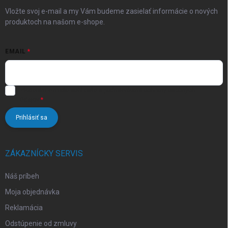
e
Vložte svoj e-mail a my Vám budeme zasielať informácie o nových
produktoch na našom e-shope.
EMAIL
Vložením e-mailu súhlasíte s
podmienkami ochrany osobných
údajov
Prihlásiť sa
ZÁKAZNÍCKY SERVIS
Náš príbeh
Moja objednávka
Reklamácia
Odstúpenie od zmluvy