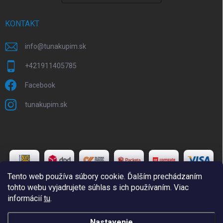
KONTAKT
info
@
tunakupim.sk
+421911405785
Facebook
tunakupim.sk
Tento web používa súbory cookie. Ďalším prechádzaním
tohto webu vyjadrujete súhlas s ich používaním. Viac
informácií
tu
.
Copyright 2026
TuNakupim.sk
. Všetky práva vyhradené.
Upraviť
Nastavenie