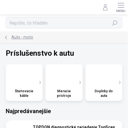
Prejsť
na
obsah
Hľadať
Auto - moto
Príslušenstvo k autu
Štartovacie
Meracie
Doplnky do
káble
prístroje
auta
Najpredávanejšie
TOPDON diagnostické zariadenie TopScan