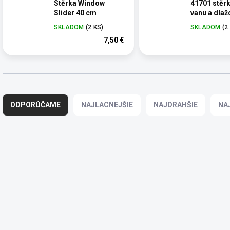
Stěrka Window
41701 stěrk
Slider 40 cm
vanu a dlaž
SKLADOM
(2 KS)
SKLADOM
(2
7,50 €
R
a
ODPORÚČAME
NAJLACNEJŠIE
NAJDRAHŠIE
NA
d
e
n
i
V
e
ý
AKCIA
AKCIA
p
p
TIP
TIP
r
i
o
s
d
p
u
r
k
o