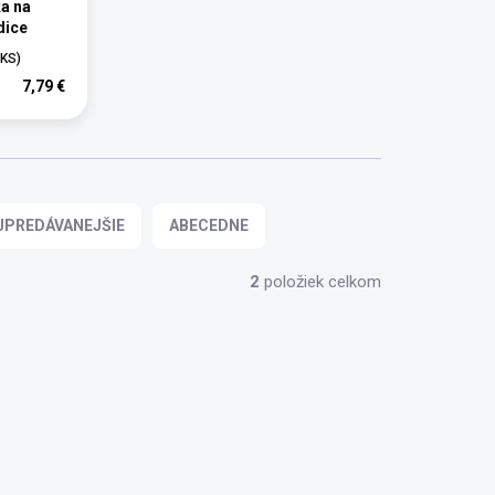
a na
dice
 KS)
7,79 €
JPREDÁVANEJŠIE
ABECEDNE
2
položiek celkom