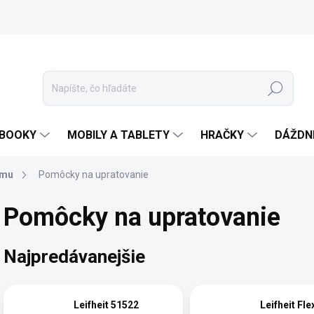
Hľadať
EBOOKY
MOBILY A TABLETY
HRAČKY
DÁŽDN
omu
Pomôcky na upratovanie
Pomôcky na upratovanie
Najpredávanejšie
Leifheit 51522
Leifheit Fl