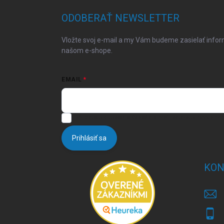
p
ä
ODOBERAŤ NEWSLETTER
t
i
Vložte svoj e-mail a my Vám budeme zasielať info
e
našom e-shope.
EMAIL
Vložením e-mailu súhlasíte s
podmienkami ochrany 
Prihlásiť sa
KON