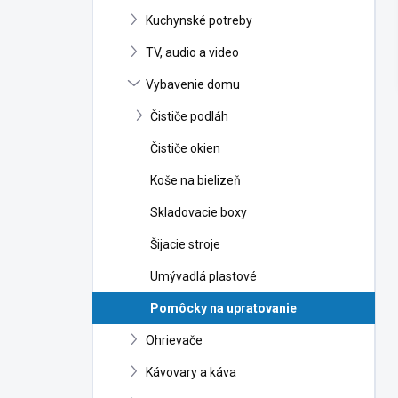
n
Kuchynské potreby
e
l
TV, audio a video
Vybavenie domu
Čističe podláh
Čističe okien
Koše na bielizeň
Skladovacie boxy
Šijacie stroje
Umývadlá plastové
Pomôcky na upratovanie
Ohrievače
Kávovary a káva