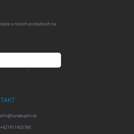
rmácie o nových produktoch na
osobných údajov
TAKT
info
@
tunakupim.sk
+421911405785