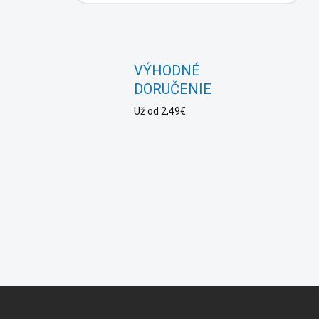
VÝHODNÉ
DORUČENIE
Už od 2,49€.
Z
á