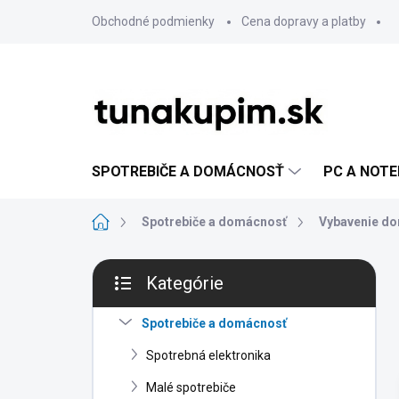
Prejsť
Obchodné podmienky
Cena dopravy a platby
na
obsah
SPOTREBIČE A DOMÁCNOSŤ
PC A NOT
Domov
Spotrebiče a domácnosť
Vybavenie d
B
Kategórie
o
Preskočiť
č
kategórie
n
Spotrebiče a domácnosť
ý
Spotrebná elektronika
p
a
Malé spotrebiče