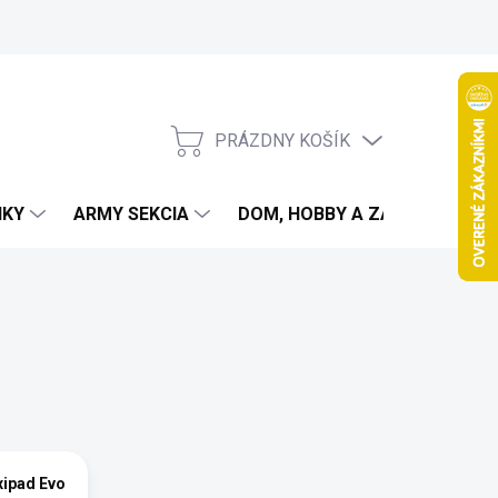
PRÁZDNY KOŠÍK
NÁKUPNÝ
KOŠÍK
IKY
ARMY SEKCIA
DOM, HOBBY A ZÁHRADA
exipad Evo