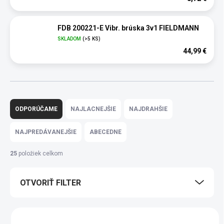
FDB 200221-E Vibr. brúska 3v1 FIELDMANN
SKLADOM
(>5 KS)
44,99 €
R
a
ODPORÚČAME
NAJLACNEJŠIE
NAJDRAHŠIE
d
e
NAJPREDÁVANEJŠIE
ABECEDNE
n
i
25
položiek celkom
e
p
OTVORIŤ FILTER
r
o
d
V
u
ý