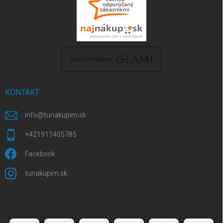
KONTAKT
info
@
tunakupim.sk
+421911405785
Facebook
tunakupim.sk