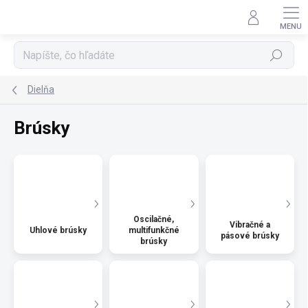
Prejsť
na
obsah
Hľadať
Dielňa
Brúsky
Oscilačné,
Vibračné a
Uhlové brúsky
multifunkčné
pásové brúsky
brúsky