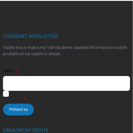
Z
á
p
ä
t
i
ODOBERAŤ NEWSLETTER
e
Vložte svoj e-mail a my Vám budeme zasielať informácie o nových
produktoch na našom e-shope.
EMAIL
Vložením e-mailu súhlasíte s
podmienkami ochrany osobných
údajov
Prihlásiť sa
ZÁKAZNÍCKY SERVIS