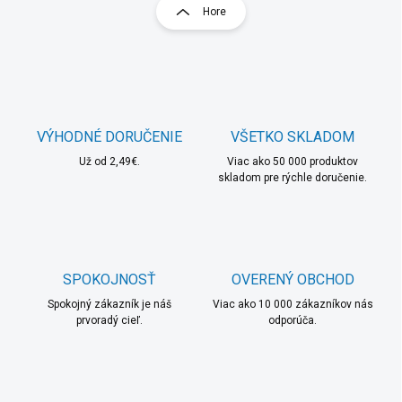
r
Hore
á
á
d
n
a
k
c
o
i
e
v
p
a
r
VÝHODNÉ DORUČENIE
VŠETKO SKLADOM
n
v
i
Už od 2,49€.
Viac ako 50 000 produktov
k
skladom pre rýchle doručenie.
e
y
v
ý
p
i
s
SPOKOJNOSŤ
OVERENÝ OBCHOD
u
Spokojný zákazník je náš
Viac ako 10 000 zákazníkov nás
prvoradý cieľ.
odporúča.