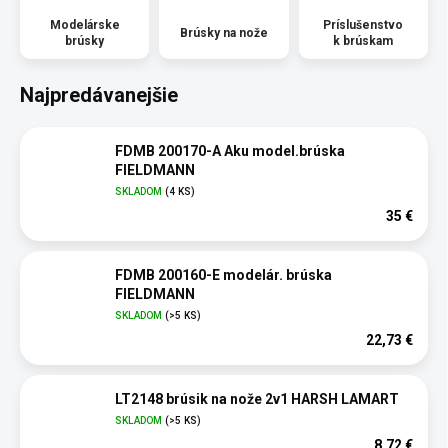
Modelárske
Príslušenstvo
Brúsky na nože
brúsky
k brúskam
Najpredávanejšie
FDMB 200170-A Aku model.brúska
FIELDMANN
SKLADOM
(4 KS)
35 €
FDMB 200160-E modelár. brúska
FIELDMANN
SKLADOM
(>5 KS)
22,73 €
LT2148 brúsik na nože 2v1 HARSH LAMART
SKLADOM
(>5 KS)
8,72 €