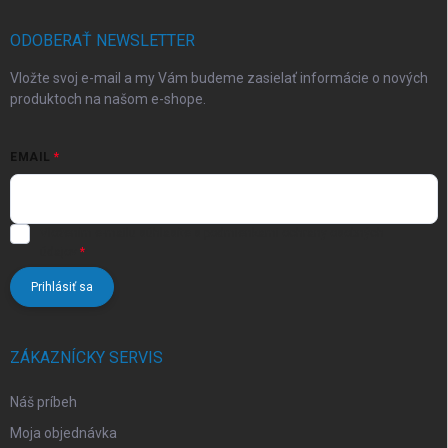
t
i
ODOBERAŤ NEWSLETTER
e
Vložte svoj e-mail a my Vám budeme zasielať informácie o nových
produktoch na našom e-shope.
EMAIL
Vložením e-mailu súhlasíte s
podmienkami ochrany osobných
údajov
Prihlásiť sa
ZÁKAZNÍCKY SERVIS
Náš príbeh
Moja objednávka