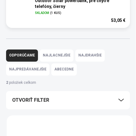
Outdoor Solar powerbank, pre chytré
telefóny, čierny
SKLADOM
(1 KUS)
53,05 €
R
a
ODPORÚČAME
NAJLACNEJŠIE
NAJDRAHŠIE
d
e
NAJPREDÁVANEJŠIE
ABECEDNE
n
i
2
položiek celkom
e
p
OTVORIŤ FILTER
r
o
d
V
u
ý
k
p
t