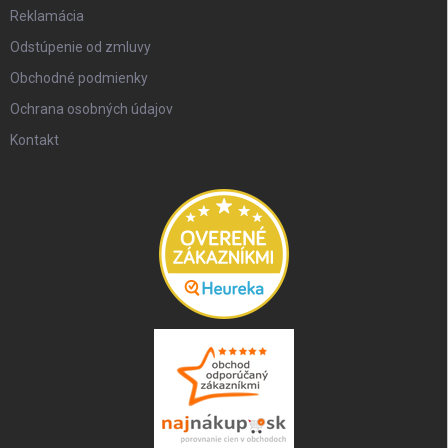
Reklamácia
Odstúpenie od zmluvy
Obchodné podmienky
Ochrana osobných údajov
Kontakt