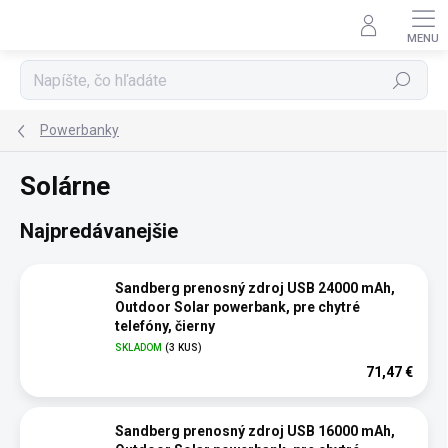
Prejsť
na
obsah
Hľadať
Powerbanky
Solárne
Najpredávanejšie
Sandberg prenosný zdroj USB 24000 mAh,
Outdoor Solar powerbank, pre chytré
telefóny, čierny
SKLADOM
(3 KUS)
71,47 €
Sandberg prenosný zdroj USB 16000 mAh,