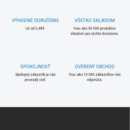
á
d
a
c
VÝHODNÉ DORUČENIE
VŠETKO SKLADOM
i
Už od 2,49€.
e
Viac ako 50 000 produktov
skladom pre rýchle doručenie.
p
r
v
k
y
v
SPOKOJNOSŤ
OVERENÝ OBCHOD
ý
p
Spokojný zákazník je náš
Viac ako 10 000 zákazníkov nás
i
prvoradý cieľ.
odporúča.
s
u
Z
á
p
ä