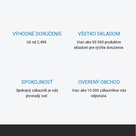
n
a
k
c
o
i
e
v
p
a
r
VÝHODNÉ DORUČENIE
VŠETKO SKLADOM
n
v
i
Už od 2,49€.
Viac ako 50 000 produktov
k
skladom pre rýchle doručenie.
e
y
v
ý
p
i
s
SPOKOJNOSŤ
OVERENÝ OBCHOD
u
Spokojný zákazník je náš
Viac ako 10 000 zákazníkov nás
prvoradý cieľ.
odporúča.
Z
á