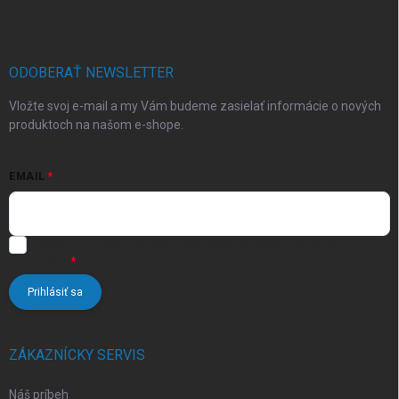
p
ä
t
i
ODOBERAŤ NEWSLETTER
e
Vložte svoj e-mail a my Vám budeme zasielať informácie o nových
produktoch na našom e-shope.
EMAIL
Vložením e-mailu súhlasíte s
podmienkami ochrany osobných
údajov
Prihlásiť sa
ZÁKAZNÍCKY SERVIS
Náš príbeh