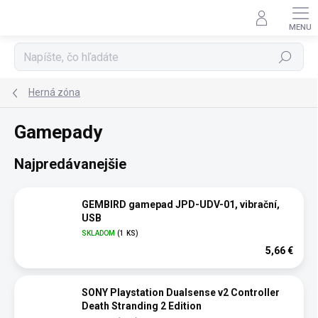
Prejsť
na
obsah
Hľadať
Herná zóna
Gamepady
Najpredávanejšie
GEMBIRD gamepad JPD-UDV-01, vibrační,
USB
SKLADOM
(1 KS)
5,66 €
SONY Playstation Dualsense v2 Controller
Death Stranding 2 Edition