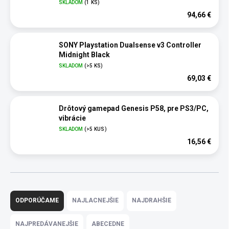
SKLADOM
(1 KS)
94,66 €
SONY Playstation Dualsense v3 Controller
Midnight Black
SKLADOM
(>5 KS)
69,03 €
Drôtový gamepad Genesis P58, pre PS3/PC,
vibrácie
SKLADOM
(>5 KUS)
16,56 €
R
a
ODPORÚČAME
NAJLACNEJŠIE
NAJDRAHŠIE
d
e
NAJPREDÁVANEJŠIE
ABECEDNE