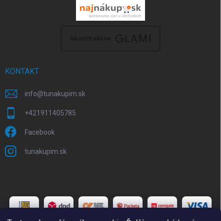
KONTAKT
info
@
tunakupim.sk
+421911405785
Facebook
tunakupim.sk