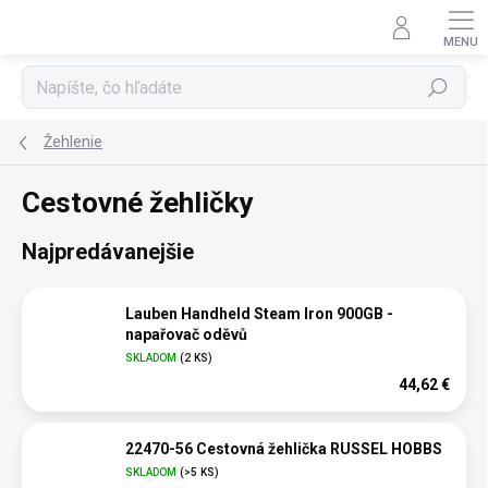
Prejsť
na
obsah
Hľadať
Žehlenie
Cestovné žehličky
Najpredávanejšie
Lauben Handheld Steam Iron 900GB -
napařovač oděvů
SKLADOM
(2 KS)
44,62 €
22470-56 Cestovná žehlička RUSSEL HOBBS
SKLADOM
(>5 KS)