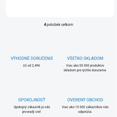
4
položiek celkom
O
v
l
á
d
a
c
VÝHODNÉ DORUČENIE
VŠETKO SKLADOM
i
Už od 2,49€.
e
Viac ako 50 000 produktov
skladom pre rýchle doručenie.
p
r
v
k
y
v
SPOKOJNOSŤ
OVERENÝ OBCHOD
ý
p
Spokojný zákazník je náš
Viac ako 10 000 zákazníkov nás
i
prvoradý cieľ.
odporúča.
s