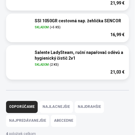
21,99 €
SSI 1050GR cestovná nap. žehlička SENCOR
SKLADOM
(>5 KS)
16,99 €
Salente LadySteam, ruční napařovač oděvů a
hygienický čistič 2v1
SKLADOM
(2 KS)
21,03 €
R
a
ODPORÚČAME
NAJLACNEJŠIE
NAJDRAHŠIE
d
e
NAJPREDÁVANEJŠIE
ABECEDNE
n
i
4
položiek celkom