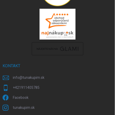
KONTAKT
info
@
tunakupim.sk
+421911405785
Facebook
tunakupim.sk