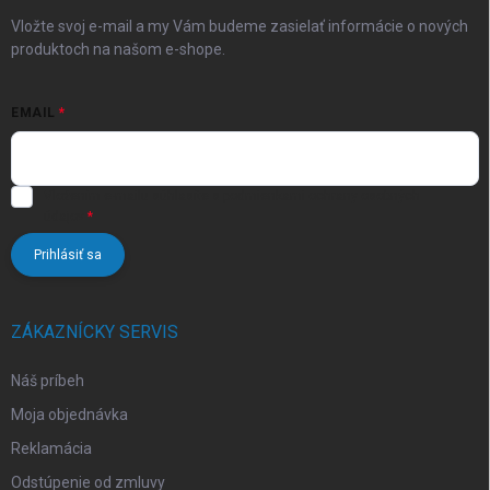
e
Vložte svoj e-mail a my Vám budeme zasielať informácie o nových
produktoch na našom e-shope.
EMAIL
Vložením e-mailu súhlasíte s
podmienkami ochrany osobných
údajov
Prihlásiť sa
ZÁKAZNÍCKY SERVIS
Náš príbeh
Moja objednávka
Reklamácia
Odstúpenie od zmluvy