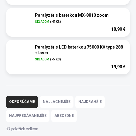
Paralyzér s baterkou MX-8810 zoom
SKLADOM
(>5 KS)
18,90 €
Paralyzér s LED baterkou 75000 KV type 288
+ laser
SKLADOM
(>5 KS)
19,90 €
R
a
ODPORÚČAME
NAJLACNEJŠIE
NAJDRAHŠIE
d
e
NAJPREDÁVANEJŠIE
ABECEDNE
n
i
17
položiek celkom
e