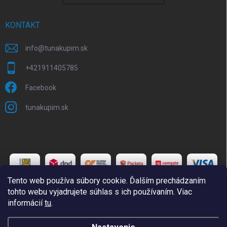
KONTAKT
info
@
tunakupim.sk
+421911405785
Facebook
tunakupim.sk
Tento web používa súbory cookie. Ďalším prechádzaním
tohto webu vyjadrujete súhlas s ich používaním. Viac
informácií
tu
.
Copyright 2026
TuNakupim.sk
. Všetky práva vyhradené.
Upraviť