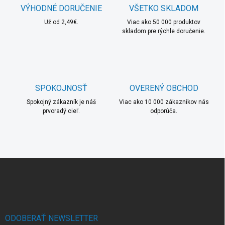
a
r
VÝHODNÉ DORUČENIE
VŠETKO SKLADOM
n
v
i
Už od 2,49€.
Viac ako 50 000 produktov
k
skladom pre rýchle doručenie.
e
y
v
ý
p
i
s
SPOKOJNOSŤ
OVERENÝ OBCHOD
u
Spokojný zákazník je náš
Viac ako 10 000 zákazníkov nás
prvoradý cieľ.
odporúča.
Z
á
p
ä
t
i
ODOBERAŤ NEWSLETTER