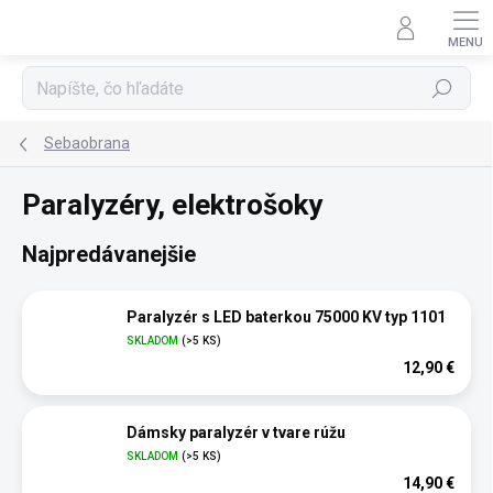
Prejsť
na
obsah
Hľadať
Sebaobrana
Paralyzéry, elektrošoky
Najpredávanejšie
Paralyzér s LED baterkou 75000 KV typ 1101
SKLADOM
(>5 KS)
12,90 €
Dámsky paralyzér v tvare rúžu
SKLADOM
(>5 KS)
14,90 €