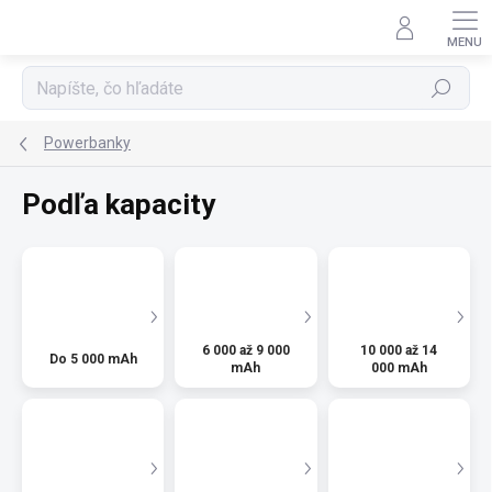
Prejsť
na
obsah
Hľadať
Powerbanky
Podľa kapacity
6 000 až 9 000
10 000 až 14
Do 5 000 mAh
mAh
000 mAh