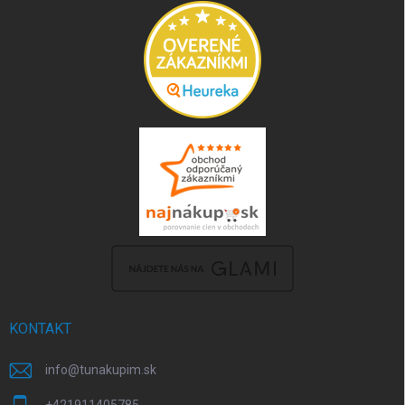
KONTAKT
info
@
tunakupim.sk