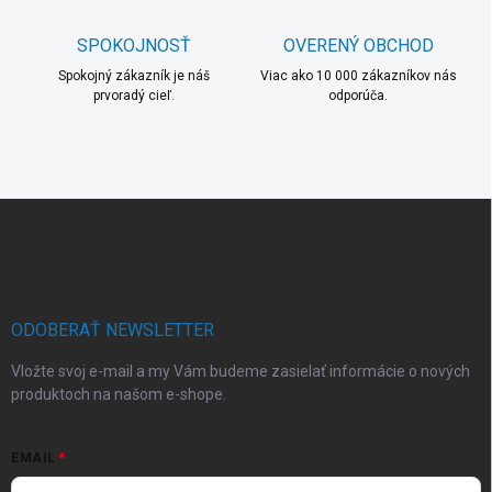
i
s
SPOKOJNOSŤ
OVERENÝ OBCHOD
u
Spokojný zákazník je náš
Viac ako 10 000 zákazníkov nás
prvoradý cieľ.
odporúča.
Z
á
p
ä
t
i
ODOBERAŤ NEWSLETTER
e
Vložte svoj e-mail a my Vám budeme zasielať informácie o nových
produktoch na našom e-shope.
EMAIL