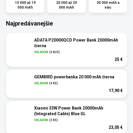
15 000 až 19
20 000 až 29
30 000 mAh a
000 mAh
000 mAh
viac
Najpredávanejšie
ADATA P20000QCD Power Bank 20000mAh
čierna
SKLADOM
(4 KUS)
25 €
GEMBIRD powerbanka 20 000 mAh čierna
SKLADOM
(4 KS)
17,90 €
Xiaomi 33W Power Bank 20000mAh
(Integrated Cable) Blue GL
SKLADOM
(2 KS)
23,05 €