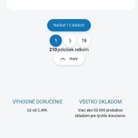
Načítať 12 ďalších
1
18
O
S
v
t
210
položiek celkom
l
r
Hore
á
á
d
n
a
k
c
o
i
e
v
p
a
r
VÝHODNÉ DORUČENIE
VŠETKO SKLADOM
n
v
i
Už od 2,49€.
Viac ako 50 000 produktov
k
skladom pre rýchle doručenie.
e
y
v
ý
p