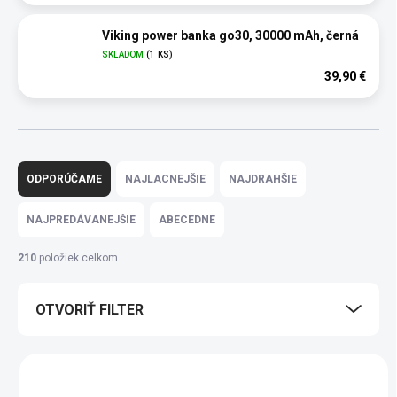
Viking power banka go30, 30000 mAh, černá
SKLADOM
(1 KS)
39,90 €
R
a
ODPORÚČAME
NAJLACNEJŠIE
NAJDRAHŠIE
d
e
NAJPREDÁVANEJŠIE
ABECEDNE
n
i
210
položiek celkom
e
p
OTVORIŤ FILTER
r
o
d
V
u
ý
k