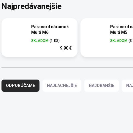
Najpredávanejšie
Paracord náramok
Paracord 
Multi M6
Multi M5
SKLADOM
(1 KS)
SKLADOM
(3
9,90 €
R
a
ODPORÚČAME
NAJLACNEJŠIE
NAJDRAHŠIE
NA
d
e
n
i
V
e
ý
p
p
r
i