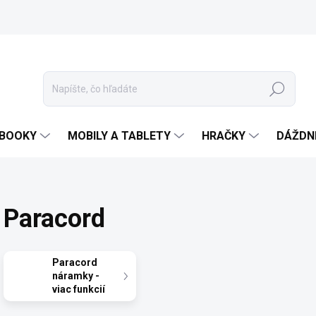
Hľadať
EBOOKY
MOBILY A TABLETY
HRAČKY
DÁŽDN
Paracord
Paracord
náramky -
viac funkcií