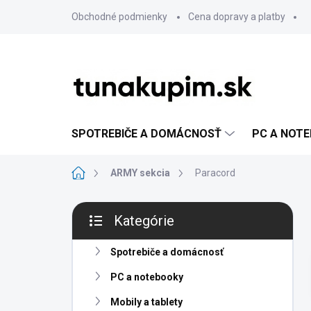
Prejsť
Obchodné podmienky
Cena dopravy a platby
na
obsah
SPOTREBIČE A DOMÁCNOSŤ
PC A NOT
Domov
ARMY sekcia
Paracord
B
Kategórie
o
Preskočiť
č
kategórie
n
Spotrebiče a domácnosť
ý
PC a notebooky
p
a
Mobily a tablety