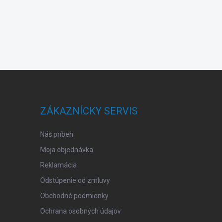
ZÁKAZNÍCKY SERVIS
Náš príbeh
Moja objednávka
Reklamácia
Odstúpenie od zmluvy
Obchodné podmienky
Ochrana osobných údajov