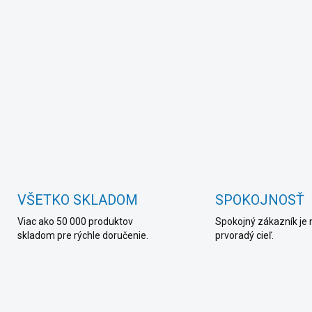
Paracord náramok na
prežitie - Paracord náramok
Survival 550
O
v
l
á
d
VŠETKO SKLADOM
SPOKOJNOSŤ
a
c
Viac ako 50 000 produktov
Spokojný zákazník je 
i
skladom pre rýchle doručenie.
prvoradý cieľ.
e
p
r
v
k