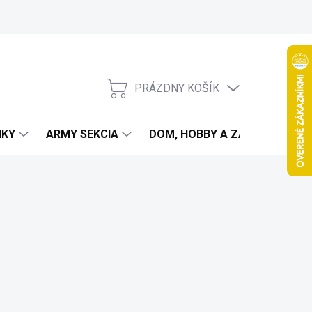
PRÁZDNY KOŠÍK
NÁKUPNÝ
KOŠÍK
IKY
ARMY SEKCIA
DOM, HOBBY A ZÁHRADA