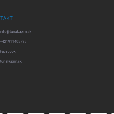
TAKT
info
@
tunakupim.sk
+421911405785
Facebook
tunakupim.sk