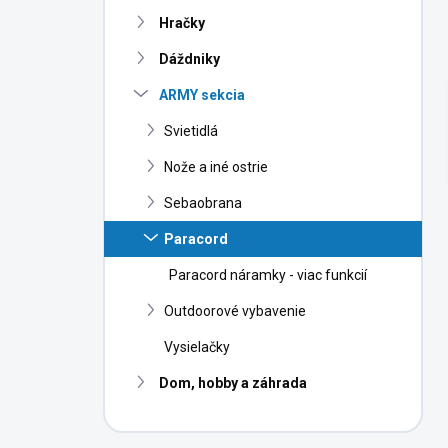
n
Hračky
e
l
Dáždniky
ARMY sekcia
Svietidlá
Nože a iné ostrie
Sebaobrana
Paracord
Paracord náramky - viac funkcií
Outdoorové vybavenie
Vysielačky
Dom, hobby a záhrada