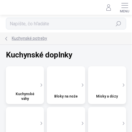
Prejsť
na
obsah
Hľadať
Kuchynské potreby
Kuchynské doplnky
Kuchynské
Bloky na nože
Misky a dózy
váhy