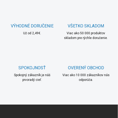
a
k
c
o
i
e
v
p
a
r
VÝHODNÉ DORUČENIE
VŠETKO SKLADOM
n
v
i
Už od 2,49€.
Viac ako 50 000 produktov
k
skladom pre rýchle doručenie.
e
y
v
ý
p
i
s
SPOKOJNOSŤ
OVERENÝ OBCHOD
u
Spokojný zákazník je náš
Viac ako 10 000 zákazníkov nás
prvoradý cieľ.
odporúča.
Z
á