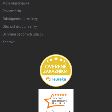
Moja objednávka
Reklamácia
Odstúpenie od zmluvy
Obchodné podmienky
Ochrana osobných údajov
Kontakt