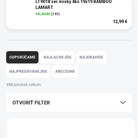
LT9018 ser.misky 4ks 19x19 BAMBOO
LAMART
SKLADOM
(2 KS)
12,99 €
R
a
ODPORÚČAME
NAJLACNEJŠIE
NAJDRAHŠIE
d
e
NAJPREDÁVANEJŠIE
ABECEDNE
n
i
103
položiek celkom
e
p
OTVORIŤ FILTER
r
o
d
V
u
ý
k
p
t