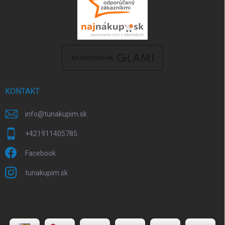
KONTAKT
info
@
tunakupim.sk
+421911405785
Facebook
tunakupim.sk