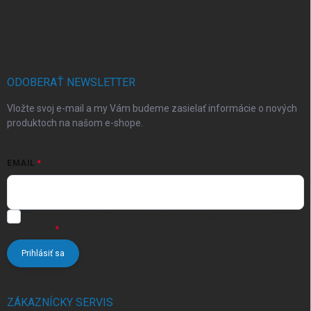
Z
á
p
ä
t
i
ODOBERAŤ NEWSLETTER
e
Vložte svoj e-mail a my Vám budeme zasielať informácie o nových
produktoch na našom e-shope.
EMAIL
Vložením e-mailu súhlasíte s
podmienkami ochrany osobných
údajov
Prihlásiť sa
ZÁKAZNÍCKY SERVIS