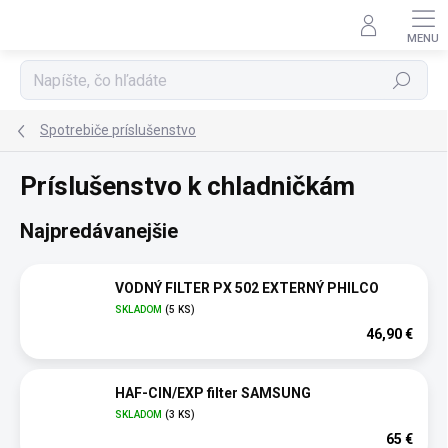
Prejsť
na
obsah
Hľadať
Spotrebiče príslušenstvo
Príslušenstvo k chladničkám
Najpredávanejšie
VODNÝ FILTER PX 502 EXTERNÝ PHILCO
SKLADOM
(5 KS)
46,90 €
HAF-CIN/EXP filter SAMSUNG
SKLADOM
(3 KS)
65 €