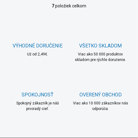
7
položiek celkom
O
v
l
á
d
a
c
VÝHODNÉ DORUČENIE
VŠETKO SKLADOM
i
Už od 2,49€.
e
Viac ako 50 000 produktov
skladom pre rýchle doručenie.
p
r
v
k
y
v
SPOKOJNOSŤ
OVERENÝ OBCHOD
ý
p
Spokojný zákazník je náš
Viac ako 10 000 zákazníkov nás
i
prvoradý cieľ.
odporúča.
s
u