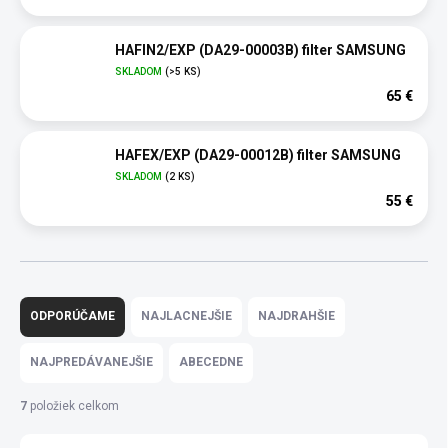
HAFIN2/EXP (DA29-00003B) filter SAMSUNG
SKLADOM
(>5 KS)
65 €
HAFEX/EXP (DA29-00012B) filter SAMSUNG
SKLADOM
(2 KS)
55 €
R
a
ODPORÚČAME
NAJLACNEJŠIE
NAJDRAHŠIE
d
e
NAJPREDÁVANEJŠIE
ABECEDNE
n
i
7
položiek celkom
e
p