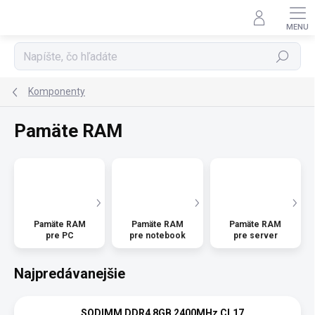
Prejsť
na
obsah
Hľadať
Komponenty
Pamäte RAM
Pamäte RAM
Pamäte RAM
Pamäte RAM
pre PC
pre notebook
pre server
Najpredávanejšie
SODIMM DDR4 8GB 2400MHz CL17