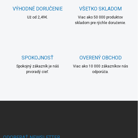
p
a
r
VÝHODNÉ DORUČENIE
VŠETKO SKLADOM
n
v
i
Už od 2,49€.
Viac ako 50 000 produktov
k
skladom pre rýchle doručenie.
e
y
v
ý
p
i
s
SPOKOJNOSŤ
OVERENÝ OBCHOD
u
Spokojný zákazník je náš
Viac ako 10 000 zákazníkov nás
prvoradý cieľ.
odporúča.
Z
á
p
ä
t
i
ODOBERAŤ NEWSLETTER