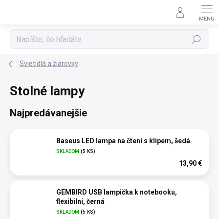
Prejsť
na
obsah
Hľadať
Svietidlá a žiarovky
Stolné lampy
Najpredávanejšie
Baseus LED lampa na čtení s klipem, šedá
SKLADOM
(5 KS)
13,90 €
GEMBIRD USB lampička k notebooku,
flexibilní, černá
SKLADOM
(5 KS)