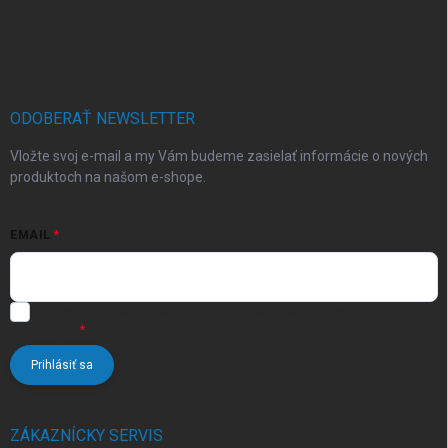
Z
á
p
ä
t
i
ODOBERAŤ NEWSLETTER
e
Vložte svoj e-mail a my Vám budeme zasielať informácie o nových
produktoch na našom e-shope.
EMAIL
Vložením e-mailu súhlasíte s
podmienkami ochrany osobných
údajov
Prihlásiť sa
ZÁKAZNÍCKY SERVIS