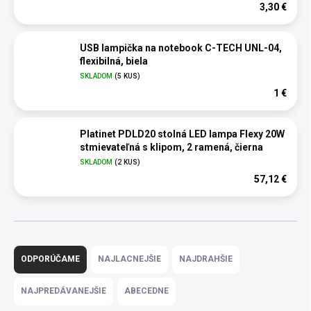
3,30 €
USB lampička na notebook C-TECH UNL-04,
flexibilná, biela
SKLADOM
(5 KUS)
1 €
Platinet PDLD20 stolná LED lampa Flexy 20W
stmievateľná s klipom, 2 ramená, čierna
SKLADOM
(2 KUS)
57,12 €
R
a
ODPORÚČAME
NAJLACNEJŠIE
NAJDRAHŠIE
d
e
NAJPREDÁVANEJŠIE
ABECEDNE
n