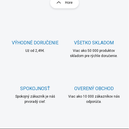
r
Hore
á
á
d
n
a
k
c
o
i
e
v
p
a
r
VÝHODNÉ DORUČENIE
VŠETKO SKLADOM
n
v
i
Už od 2,49€.
Viac ako 50 000 produktov
k
skladom pre rýchle doručenie.
e
y
v
ý
p
i
s
SPOKOJNOSŤ
OVERENÝ OBCHOD
u
Spokojný zákazník je náš
Viac ako 10 000 zákazníkov nás
prvoradý cieľ.
odporúča.