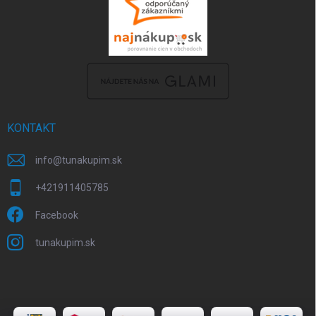
KONTAKT
info
@
tunakupim.sk
+421911405785
Facebook
tunakupim.sk