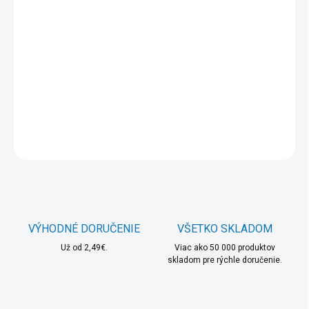
−
+
Pridať do košíka
TOP produkt -
Aligator ochranné sklo GlassUltra pre iPhone
XR/ iPhone 11
DETAILNÉ INFORMÁCIE
OPÝTAŤ SA
STRÁŽIŤ
VÝHODNÉ DORUČENIE
VŠETKO SKLADOM
Už od 2,49€.
Viac ako 50 000 produktov
skladom pre rýchle doručenie.