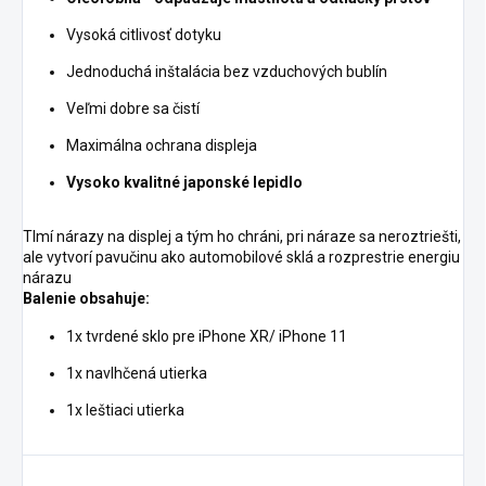
Vysoká citlivosť dotyku
Jednoduchá inštalácia bez vzduchových bublín
Veľmi dobre sa čistí
Maximálna ochrana displeja
Vysoko kvalitné japonské lepidlo
Tlmí nárazy na displej a tým ho chráni, pri náraze sa neroztriešti,
ale vytvorí pavučinu ako automobilové sklá a rozprestrie energiu
nárazu
Balenie obsahuje:
1x tvrdené sklo pre iPhone XR/ iPhone 11
1x navlhčená utierka
1x leštiaci utierka