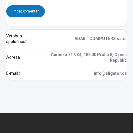
Pridať komentár
Výrobná
ADART COMPUTERS s.r.o.
spoločnosť
:
Čimická 717/34, 182 00 Praha 8, Czech
Adresa
:
Republic
E-mail
:
info@aligator.cz
Z
á
p