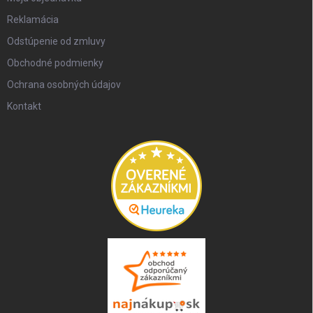
Reklamácia
Odstúpenie od zmluvy
Obchodné podmienky
Ochrana osobných údajov
Kontakt