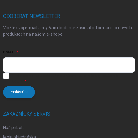
ä
t
i
ODOBERAŤ NEWSLETTER
e
Vložte svoj e-mail a my Vám budeme zasielať informácie o nových
produktoch na našom e-shope.
EMAIL
Vložením e-mailu súhlasíte s
podmienkami ochrany osobných
údajov
Prihlásiť sa
ZÁKAZNÍCKY SERVIS
Náš príbeh
Moja objednávka