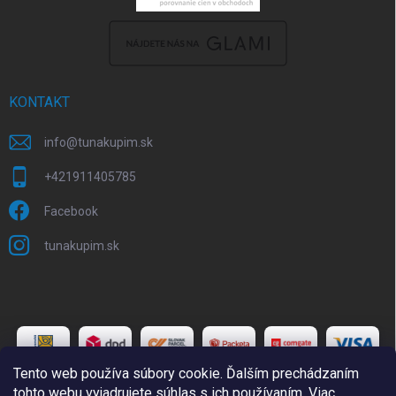
KONTAKT
info
@
tunakupim.sk
+421911405785
Facebook
tunakupim.sk
Tento web používa súbory cookie. Ďalším prechádzaním
tohto webu vyjadrujete súhlas s ich používaním. Viac