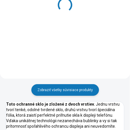
Ochranné sklo Elite pre
S8000, originálne
Samsung Galaxy S25
4,74 €
Ultra Screen
23,20 €
Do košíka
Do košíka
Zobraziť všetky súvisiace produkty
Toto ochranné sklo je zložené z dvoch vrstiev.
Jednu vrstvu
tvorí tenké, odolné tvrdené sklo, druhú vrstvu tvorí špeciálna
fólia, ktorá zaistí perfektné priľnutie skla k displeji telefónu.
Vďaka unikátnej technológii nezanecháva bublinky a vy si tak
prítomnosť spoľahlivého ochrancu displeja ani neuvedomíte.