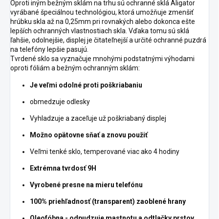
Oproti iným bežným sklám na trhu sú ochranné sklá Aligator
vyrábané špeciálnou technológiou, ktorá umožňuje zmenšiť
hrúbku skla až na 0,25mm pri rovnakých alebo dokonca ešte
lepších ochranných vlastnostiach skla. Vďaka tomu sú sklá
ľahšie, odolnejšie, displej je čitateľnejší a určité ochranné puzdrá
na telefóny lepšie pasujú.
Tvrdené sklo sa vyznačuje mnohými podstatnými výhodami
oproti fóliám a bežným ochranným sklám:
Je veľmi odolné proti poškriabaniu
obmedzuje odlesky
Vyhladzuje a zaceľuje už poškriabaný displej
Možno opätovne sňať a znovu použiť
Veľmi tenké sklo, temperované viac ako 4 hodiny
Extrémna tvrdosť 9H
Vyrobené presne na mieru telefónu
100% priehľadnosť (transparent) zaoblené hrany
Oleofóbna - odpudzuje mastnotu a odtlačky prstov