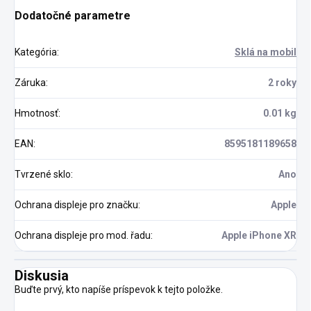
Dodatočné parametre
Kategória
:
Sklá na mobil
Záruka
:
2 roky
Hmotnosť
:
0.01 kg
EAN
:
8595181189658
Tvrzené sklo
:
Ano
Ochrana displeje pro značku
:
Apple
Ochrana displeje pro mod. řadu
:
Apple iPhone XR
Diskusia
Buďte prvý, kto napíše príspevok k tejto položke.