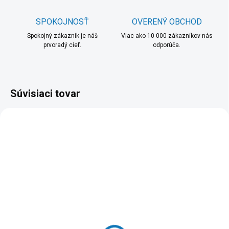
SPOKOJNOSŤ
OVERENÝ OBCHOD
Spokojný zákazník je náš
Viac ako 10 000 zákazníkov nás
prvoradý cieľ.
odporúča.
Súvisiaci tovar
SKLADOM
SKLADOM
(1 KUS)
(1 KUS)
ZAGG Ochranné sklo
Aligator sklo GLASS