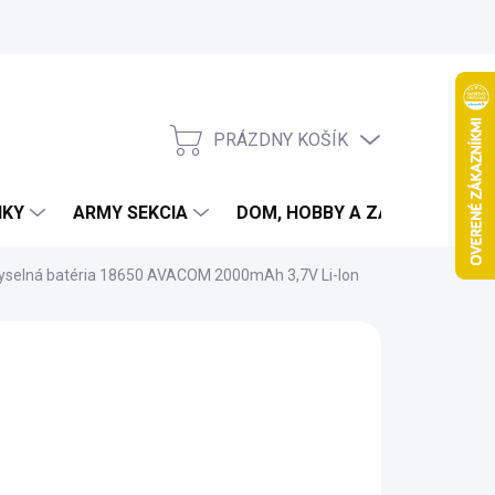
PRÁZDNY KOŠÍK
NÁKUPNÝ
KOŠÍK
IKY
ARMY SEKCIA
DOM, HOBBY A ZÁHRADA
yselná batéria 18650 AVACOM 2000mAh 3,7V Li-Ion
OM
90 €
2 € bez DPH
otková
LADOM
(>5 KS)
:
EME DORUČIŤ