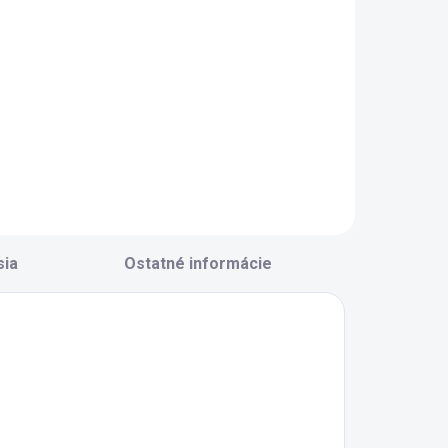
Do košíka
Do košíka
kumulačný
TOP článok s
lánok Panasonic
označením
CR 18650
UltraFire BTL
400mAh bez
18650 6800mAh
ýstupku FLAT -
lochý
sia
Ostatné informácie