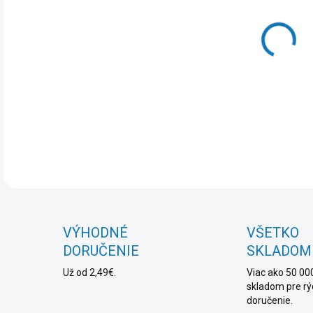
DO:
11.
MOŽ
DOR
DET
VÝHODNÉ
VŠETKO
DORUČENIE
SKLADOM
Už od 2,49€.
Viac ako 50 00
skladom pre rý
doručenie.