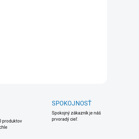
8.2026
NOSTI
UČENIA
−
+
Pridať do košíka
AILNÉ INFORMÁCIE
OPÝTAŤ SA
STRÁŽIŤ
SPOKOJNOSŤ
Spokojný zákazník je náš
prvoradý cieľ.
0 produktov
chle