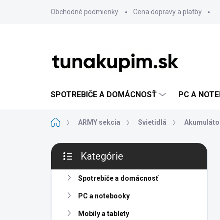
Prejsť
Obchodné podmienky
Cena dopravy a platby
na
obsah
SPOTREBIČE A DOMÁCNOSŤ
PC A NOT
Domov
ARMY sekcia
Svietidlá
Akumulátor
B
Kategórie
o
Preskočiť
č
kategórie
n
Spotrebiče a domácnosť
ý
PC a notebooky
p
a
Mobily a tablety