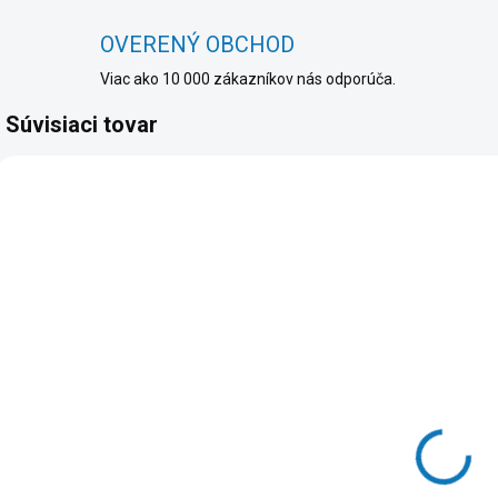
OVERENÝ OBCHOD
Viac ako 10 000 zákazníkov nás odporúča.
Súvisiaci tovar
AKC
SKLADOM
SKLADOM
(>5 KS)
(>5 KS)
Panasonic
LiitoKala
NCR 18650B
18650 Lii-35A
3400mAh -
3500mAh
Button
8,90 €
9,90 €