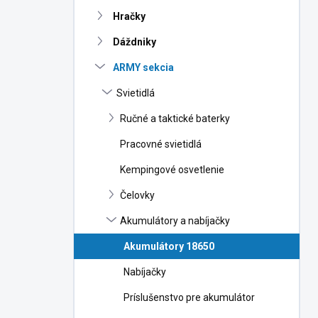
n
Hračky
e
l
Dáždniky
ARMY sekcia
Svietidlá
Ručné a taktické baterky
Pracovné svietidlá
Kempingové osvetlenie
Čelovky
Akumulátory a nabíjačky
Akumulátory 18650
Nabíjačky
Príslušenstvo pre akumulátor