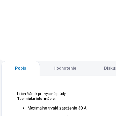
Do košíka
Do košíka
Akumulačný
A
Akumulačný
článok Panasonic
č
článok LiitoKala
NCR 18650B
N
18650 Lii-35A
3400mAh s
3
3500mAh - bez
výstupkom Button
v
výstupku Flat
TOP
p
plochý
Popis
Hodnotenie
Disku
Li-ion článok pre vysoké prúdy.
Technické informácie:
Maximálne trvalé zaťaženie 30 A