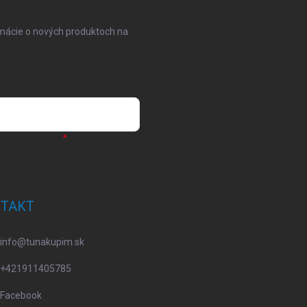
rmácie o nových produktoch na
osobných údajov
TAKT
info
@
tunakupim.sk
+421911405785
Facebook