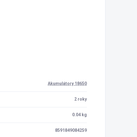
Akumulátory 18650
2 roky
0.04 kg
8591849084259