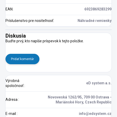
EAN
:
6923869283299
Príslušenstvo pre nositeľnosť
:
Náhradné remienky
Diskusia
Buďte prvý, kto napíše príspevok k tejto položke.
Pridať komentár
Výrobná
eD system a.s.
spoločnosť
:
Novoveská 1262/95, 709 00 Ostrava -
Adresa
:
Mariánské Hory, Czech Republic
E-mail
:
info@edsystem.cz