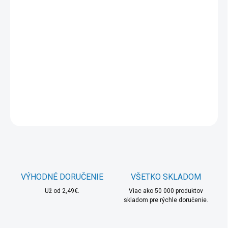
MOŽNOSTI
DORUČENIA
−
+
Pridať do košíka
Príslušenstvo pre nositeľnosť:Náhradné remienky
DETAILNÉ INFORMÁCIE
OPÝTAŤ SA
STRÁŽIŤ
VÝHODNÉ DORUČENIE
VŠETKO SKLADOM
Už od 2,49€.
Viac ako 50 000 produktov
skladom pre rýchle doručenie.