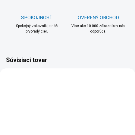
SPOKOJNOSŤ
OVERENÝ OBCHOD
Spokojný zákazník je náš
Viac ako 10 000 zákazníkov nás
prvoradý cieľ.
odporúča.
Súvisiaci tovar
SKLADOM
SKLADOM
(3 KS)
(4 KS)
3mk Watch Protection
3mk Watch Protection