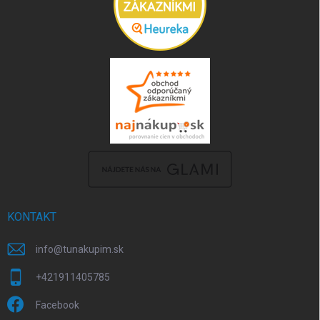
KONTAKT
info
@
tunakupim.sk
+421911405785
Facebook