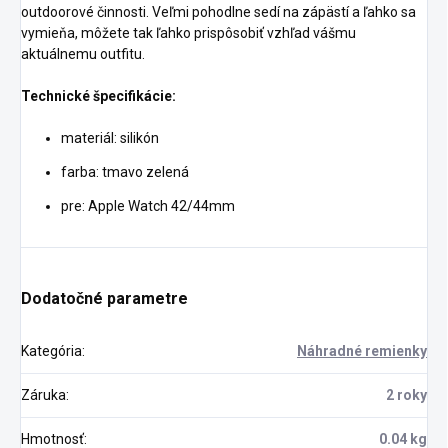
outdoorové činnosti. Veľmi pohodlne sedí na zápästí a ľahko sa
vymieňa, môžete tak ľahko prispôsobiť vzhľad vášmu
aktuálnemu outfitu.
Technické špecifikácie:
materiál: silikón
farba: tmavo zelená
pre: Apple Watch 42/44mm
Dodatočné parametre
Kategória
:
Náhradné remienky
Záruka
:
2 roky
Hmotnosť
:
0.04 kg