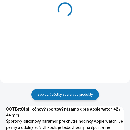
ARC pro Garett V12
ARC pro Xiaomi Watch 2
8,39 €
8,39 €
Do košíka
Do košíka
Druh príslušenstva:Ochranné
Druh príslušenstva:Ochranné
fólie
fólie
Zobraziť všetky súvisiace produkty
COTEetCI silikónový športový náramok pre Apple watch 42 /
44 mm
Športový silikónový náramok pre chytré hodinky Apple watch. Je
pevný a odolný voči vlhkosti, je teda vhodný na šport a iné