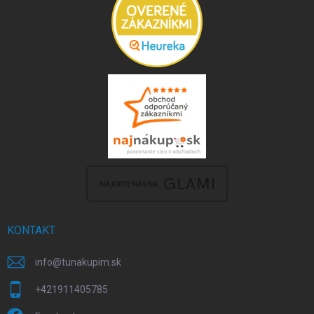
KONTAKT
info
@
tunakupim.sk
+421911405785