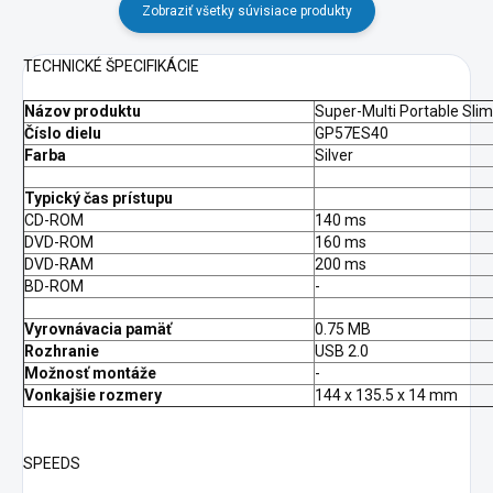
Zobraziť všetky súvisiace produkty
TECHNICKÉ ŠPECIFIKÁCIE
Názov produktu
Super-Multi Portable Sli
Číslo dielu
GP57ES40
Farba
Silver
Typický čas prístupu
CD-ROM
140 ms
DVD-ROM
160 ms
DVD-RAM
200 ms
BD-ROM
-
Vyrovnávacia pamäť
0.75 MB
Rozhranie
USB 2.0
Možnosť montáže
-
Vonkajšie rozmery
144 x 135.5 x 14 mm
SPEEDS