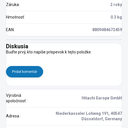
Záruka
:
2 roky
Hmotnosť
:
0.3 kg
EAN
:
8809484672459
Diskusia
Buďte prvý, kto napíše príspevok k tejto položke.
Pridať komentár
Výrobná
Hitachi Europe GmbH
spoločnosť
:
Niederkasseler Lohweg 191, 40547
Adresa
:
Düsseldorf, Germany