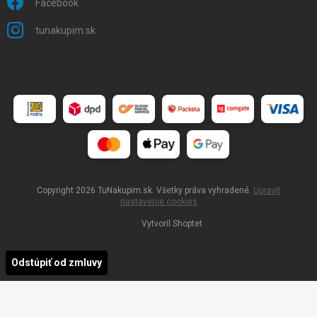
Facebook
tunakupim.sk
Copyright 2026
TuNakupim.sk
. Všetky práva vyhradené.
Upraviť
nastavenie cookies
Vytvoril Shoptet
Odstúpiť od zmluvy