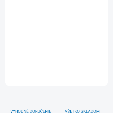
cena:
MÔŽEME
DORUČIŤ DO:
11.8.2026
MOŽNOSTI
DORUČENIA
−
+
Pridať do košíka
Typ optickej mechaniky:Externí, externý USB 2.0; Druh optickej
mechaniky:DVD±R/±RW/CD-R/CD-RW/RAM
DETAILNÉ INFORMÁCIE
OPÝTAŤ SA
STRÁŽIŤ
VÝHODNÉ DORUČENIE
VŠETKO SKLADOM