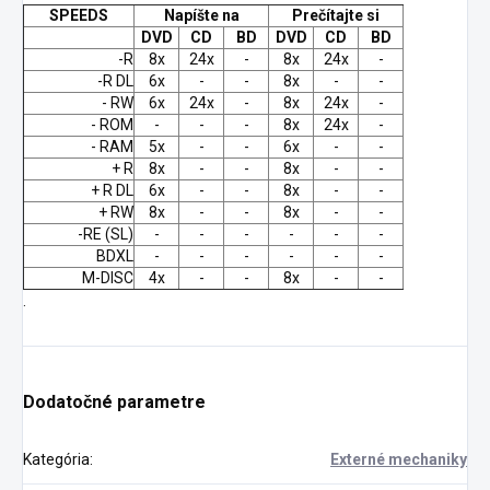
SPEEDS
Napíšte na
Prečítajte si
DVD
CD
BD
DVD
CD
BD
-R
8x
24x
-
8x
24x
-
-R DL
6x
-
-
8x
-
-
- RW
6x
24x
-
8x
24x
-
- ROM
-
-
-
8x
24x
-
- RAM
5x
-
-
6x
-
-
+ R
8x
-
-
8x
-
-
+ R DL
6x
-
-
8x
-
-
+ RW
8x
-
-
8x
-
-
-RE (SL)
-
-
-
-
-
-
BDXL
-
-
-
-
-
-
M-DISC
4x
-
-
8x
-
-
.
Dodatočné parametre
Kategória
:
Externé mechaniky