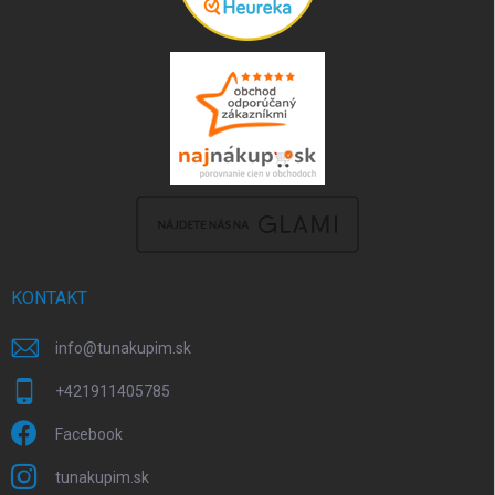
KONTAKT
info
@
tunakupim.sk
+421911405785
Facebook
tunakupim.sk