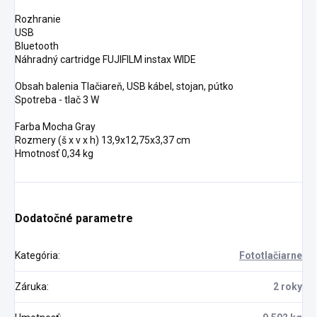
Rozhranie
USB
Bluetooth
Náhradný cartridge FUJIFILM instax WIDE
Obsah balenia Tlačiareň, USB kábel, stojan, pútko
Spotreba - tlač 3 W
Farba Mocha Gray
Rozmery (š x v x h) 13,9x12,75x3,37 cm
Hmotnosť 0,34 kg
Dodatočné parametre
Kategória
:
Fototlačiarne
Záruka
:
2 roky