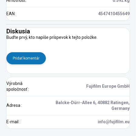
Hmotnosť
:
0.592 kg
EAN
:
4547410455649
Diskusia
Buďte prvý, kto napíše príspevok k tejto položke.
Pridať komentár
Výrobná
Fujifilm Europe GmbH
spoločnosť
:
Balcke-Dürr-Allee 6, 40882 Ratingen,
Adresa
:
Germany
E-mail
:
info@fujifilm.eu