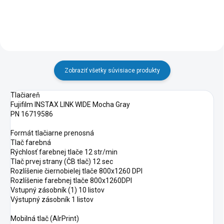
Zobraziť všetky súvisiace produkty
Tlačiareň
Fujifilm INSTAX LINK WIDE Mocha Gray
PN 16719586
Formát tlačiarne prenosná
Tlač farebná
Rýchlosť farebnej tlače 12 str/min
Tlač prvej strany (ČB tlač) 12 sec
Rozlíšenie čiernobielej tlače 800x1260 DPI
Rozlíšenie farebnej tlače 800x1260DPI
Vstupný zásobník (1) 10 listov
Výstupný zásobník 1 listov
Mobilná tlač (AIrPrint)