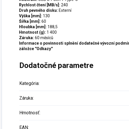
Rychlost čtení [MB/s]:
240
Druh pevného disku:
Externí
Výška [mm]:
130
Šířka [mm]:
60
Hloubka [mm]:
188,5
Hmotnost (g):
1 400
Záruka:
60 měsíců
Informace o povinnosti splnění dodatečné vývozní podmí
záložce ''Odkazy''
Dodatočné parametre
Kategória
:
Záruka
:
Hmotnosť
:
EAN
: