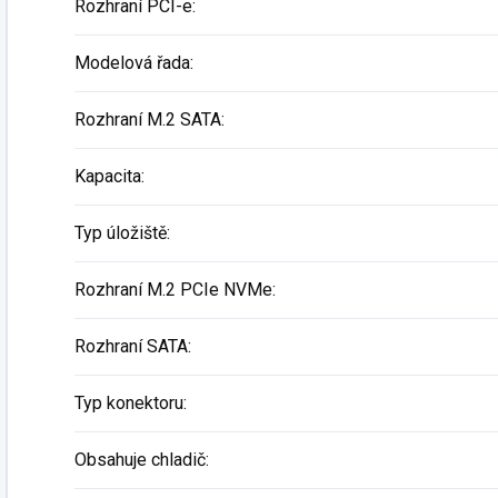
Rozhraní PCI-e
:
Modelová řada
:
Rozhraní M.2 SATA
:
Kapacita
:
Typ úložiště
:
Rozhraní M.2 PCIe NVMe
:
Rozhraní SATA
:
Typ konektoru
:
Obsahuje chladič
: