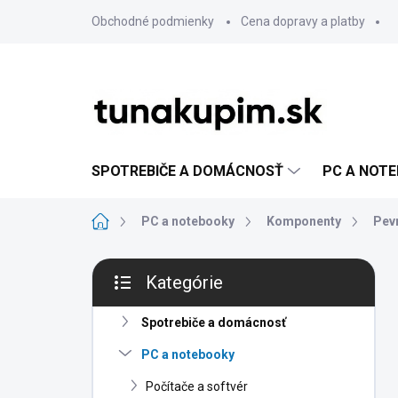
Prejsť
Obchodné podmienky
Cena dopravy a platby
na
obsah
SPOTREBIČE A DOMÁCNOSŤ
PC A NOT
Domov
PC a notebooky
Komponenty
Pev
B
Kategórie
o
Preskočiť
č
kategórie
n
Spotrebiče a domácnosť
ý
PC a notebooky
p
a
Počítače a softvér