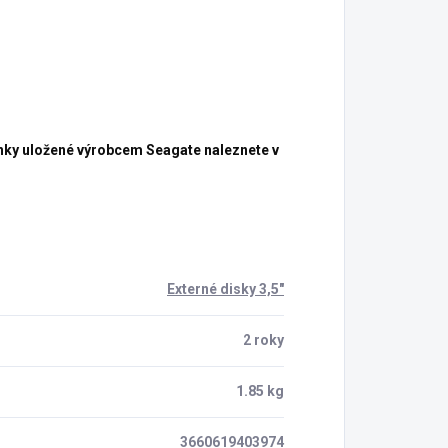
nky uložené výrobcem Seagate naleznete v
Externé disky 3,5"
2 roky
1.85 kg
3660619403974