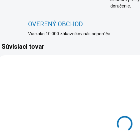
doručenie.
OVERENÝ OBCHOD
Viac ako 10 000 zákazníkov nás odporúča.
Súvisiaci tovar
SKLADOM
(>5 KUS)
WD My
WD Elements
Book/8TB/HDD/Externý/3.5''/
Desktop/10TB/HDD/Extern
E
Čierna/2R
Čierna/2R