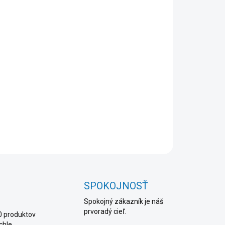
2026
NOSTI
UČENIA
−
+
Pridať do košíka
AILNÉ INFORMÁCIE
OPÝTAŤ SA
STRÁŽIŤ
SPOKOJNOSŤ
Spokojný zákazník je náš
prvoradý cieľ.
0 produktov
chle