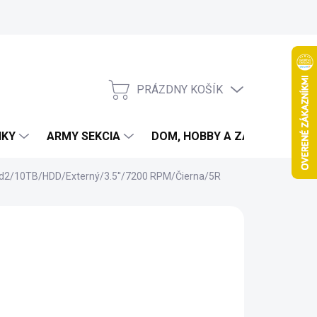
PRÁZDNY KOŠÍK
NÁKUPNÝ
KOŠÍK
IKY
ARMY SEKCIA
DOM, HOBBY A ZÁHRADA
 d2/10TB/HDD/Externý/3.5''/7200 RPM/Čierna/5R
4,16 €
,24 € bez DPH
otková
LADOM
(>5 KUS)
:
EME DORUČIŤ