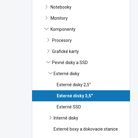
n
Notebooky
e
l
Monitory
Komponenty
Procesory
Grafické karty
Pevné disky a SSD
Externé disky
Externé disky 2,5"
Externé disky 3,5"
Externé SSD
Interné disky
Externé boxy a dokovacie stanice