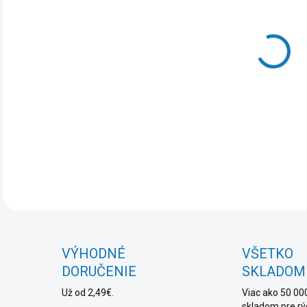
DO:
7.8.
MOŽ
DOR
DET
VÝHODNÉ
VŠETKO
DORUČENIE
SKLADOM
Už od 2,49€.
Viac ako 50 00
skladom pre rý