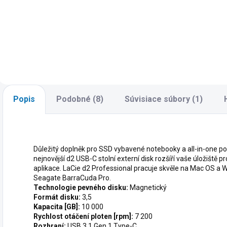
292,86 €
333,78 €
Do košíka
Do košíka
Popis
Podobné (8)
Súvisiace súbory (1)
Důležitý doplněk pro SSD vybavené notebooky a all-in-one počí
nejnovější d2 USB-C stolní externí disk rozšíří vaše úložiště p
aplikace. LaCie d2 Professional pracuje skvěle na Mac OS a 
Seagate BarraCuda Pro.
Technologie pevného disku:
Magnetický
Formát disku:
3,5
Kapacita [GB]:
10 000
Rychlost otáčení ploten [rpm]:
7 200
Rozhraní:
USB 3.1 Gen 1 Type-C