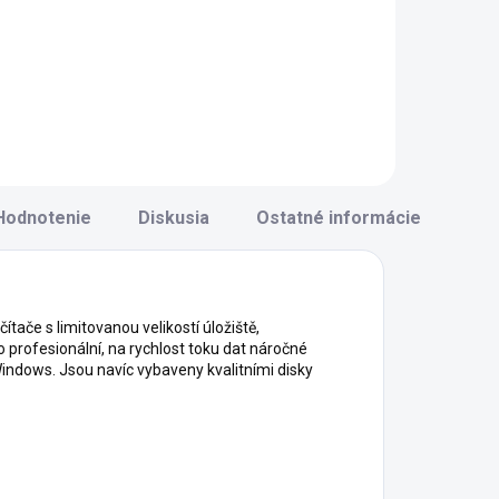
306,10 €
263,97 €
Do košíka
Do košíka
Hodnotenie
Diskusia
Ostatné informácie
tače s limitovanou velikostí úložiště,
ro profesionální, na rychlost toku dat náročné
Windows. Jsou navíc vybaveny kvalitními disky