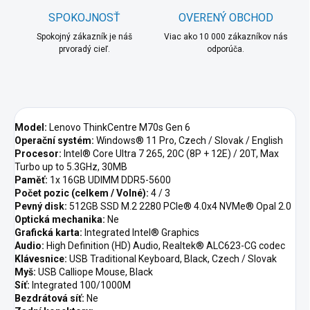
SPOKOJNOSŤ
OVERENÝ OBCHOD
Spokojný zákazník je náš
Viac ako 10 000 zákazníkov nás
prvoradý cieľ.
odporúča.
Model:
Lenovo ThinkCentre M70s Gen 6
Operační systém:
Windows® 11 Pro, Czech / Slovak / English
Procesor:
Intel® Core Ultra 7 265, 20C (8P + 12E) / 20T, Max
Turbo up to 5.3GHz, 30MB
Paměť:
1x 16GB UDIMM DDR5-5600
Počet pozic (celkem / Volné):
4 / 3
Pevný disk:
512GB SSD M.2 2280 PCIe® 4.0x4 NVMe® Opal 2.0
Optická mechanika:
Ne
Grafická karta:
Integrated Intel® Graphics
Audio:
High Definition (HD) Audio, Realtek® ALC623-CG codec
Klávesnice:
USB Traditional Keyboard, Black, Czech / Slovak
Myš:
USB Calliope Mouse, Black
Síť:
Integrated 100/1000M
Bezdrátová síť:
Ne