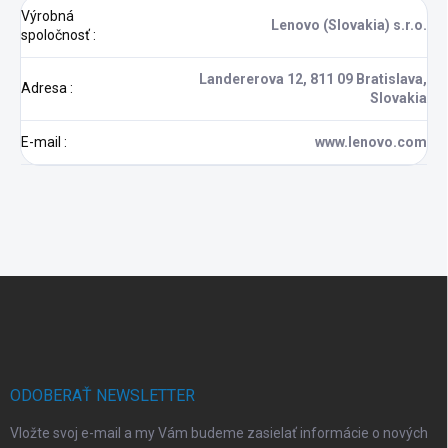
Výrobná
Lenovo (Slovakia) s.r.o.
spoločnosť
:
Landererova 12, 811 09 Bratislava,
Adresa
:
Slovakia
E-mail
:
www.lenovo.com
Z
á
p
ä
t
i
ODOBERAŤ NEWSLETTER
e
Vložte svoj e-mail a my Vám budeme zasielať informácie o nových