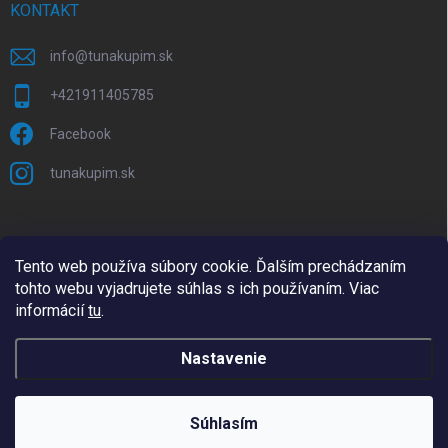
KONTAKT
info
@
tunakupim.sk
+421911405785
Facebook
tunakupim.sk
Tento web používa súbory cookie. Ďalším prechádzaním
tohto webu vyjadrujete súhlas s ich používaním. Viac
informácií
tu
.
Nastavenie
Copyright 2026
TuNakupim.sk
. Všetky práva vyhradené.
Upraviť
nastavenie cookies
Súhlasím
Vytvoril Shoptet