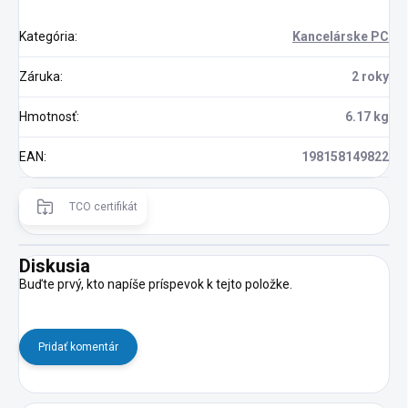
Kategória
:
Kancelárske PC
Záruka
:
2 roky
Hmotnosť
:
6.17 kg
EAN
:
198158149822
TCO certifikát
Diskusia
Buďte prvý, kto napíše príspevok k tejto položke.
Pridať komentár