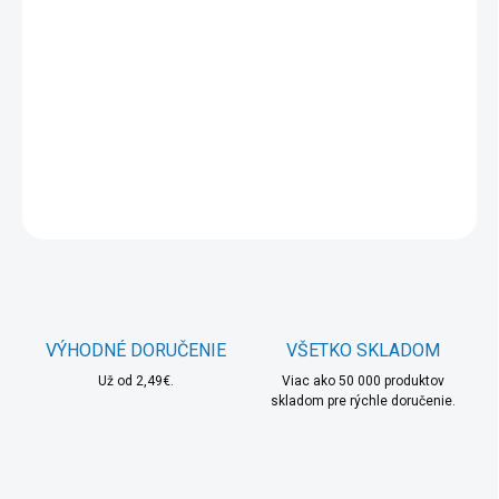
cena:
MÔŽEME
DORUČIŤ DO:
11.8.2026
MOŽNOSTI
DORUČENIA
DETAILNÉ INFORMÁCIE
OPÝTAŤ SA
STRÁŽIŤ
VÝHODNÉ DORUČENIE
VŠETKO SKLADOM
Už od 2,49€.
Viac ako 50 000 produktov
skladom pre rýchle doručenie.