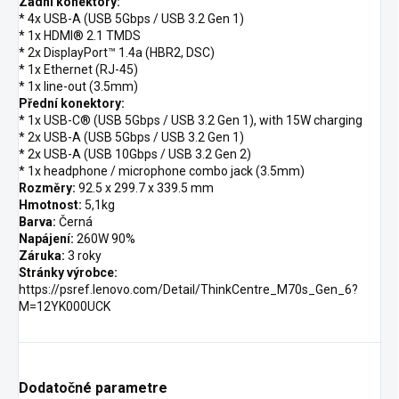
Zadní konektory:
* 4x USB-A (USB 5Gbps / USB 3.2 Gen 1)
* 1x HDMI® 2.1 TMDS
* 2x DisplayPort™ 1.4a (HBR2, DSC)
* 1x Ethernet (RJ-45)
* 1x line-out (3.5mm)
Přední konektory:
* 1x USB-C® (USB 5Gbps / USB 3.2 Gen 1), with 15W charging
* 2x USB-A (USB 5Gbps / USB 3.2 Gen 1)
* 2x USB-A (USB 10Gbps / USB 3.2 Gen 2)
* 1x headphone / microphone combo jack (3.5mm)
Rozměry:
92.5 x 299.7 x 339.5 mm
Hmotnost:
5,1kg
Barva:
Černá
Napájení:
260W 90%
Záruka:
3 roky
Stránky výrobce:
https://psref.lenovo.com/Detail/ThinkCentre_M70s_Gen_6?
M=12YK000UCK
Dodatočné parametre