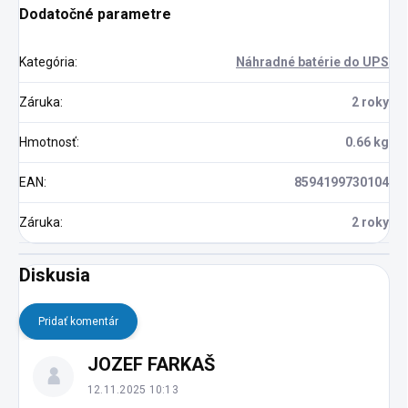
Dodatočné parametre
Kategória
:
Náhradné batérie do UPS
Záruka
:
2 roky
Hmotnosť
:
0.66 kg
EAN
:
8594199730104
Záruka
:
2 roky
Diskusia
Pridať komentár
V
JOZEF FARKAŠ
ý
p
12.11.2025 10:13