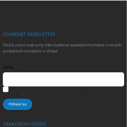
Z
á
p
ä
t
i
ODOBERAŤ NEWSLETTER
e
Vložte svoj e-mail a my Vám budeme zasielať informácie o nových
produktoch na našom e-shope.
EMAIL
Vložením e-mailu súhlasíte s
podmienkami ochrany osobných
údajov
Prihlásiť sa
ZÁKAZNÍCKY SERVIS