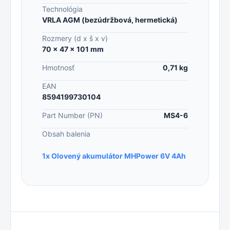
Technológia
VRLA AGM (bezúdržbová, hermetická)
Rozmery (d x š x v)
70 × 47 × 101 mm
Hmotnosť
0,71 kg
EAN
8594199730104
Part Number (PN)
MS4-6
Obsah balenia
1x Olovený akumulátor MHPower 6V 4Ah