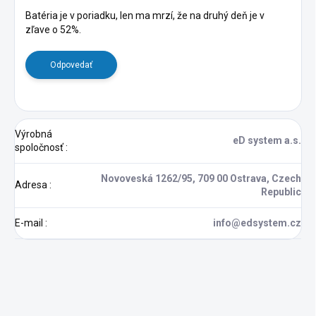
i
s
Batéria je v poriadku, len ma mrzí, že na druhý deň je v
zľave o 52%.
d
i
s
Odpovedať
k
u
s
i
Výrobná
í
eD system a.s.
spoločnosť
:
Novoveská 1262/95, 709 00 Ostrava, Czech
Adresa
:
Republic
E-mail
:
info@edsystem.cz