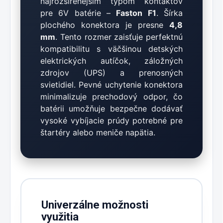
najrozšírenejším typom kontaktov
pre 6V batérie –
Faston F1
. Šírka
plochého konektora je presne
4,8
mm
. Tento rozmer zaisťuje perfektnú
kompatibilitu s väčšinou detských
elektrických autíčok, záložných
zdrojov (UPS) a prenosných
svietidiel. Pevné uchytenie konektora
minimalizuje prechodový odpor, čo
batérii umožňuje bezpečne dodávať
vysoké vybíjacie prúdy potrebné pre
štartéry alebo meniče napätia.
Univerzálne možnosti
využitia