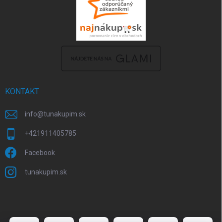
KONTAKT
info
@
tunakupim.sk
+421911405785
Facebook
tunakupim.sk