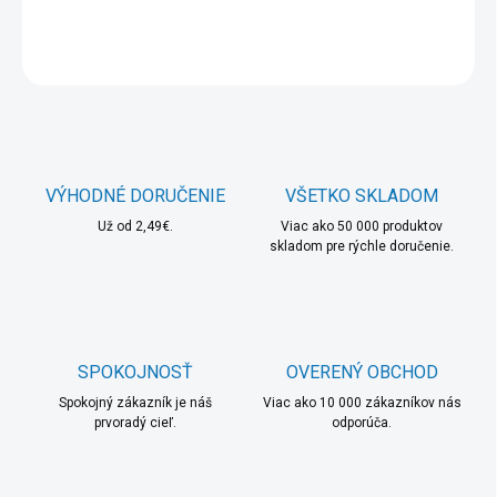
DETAILNÉ INFORMÁCIE
OPÝTAŤ SA
STRÁŽIŤ
VÝHODNÉ DORUČENIE
VŠETKO SKLADOM
Už od 2,49€.
Viac ako 50 000 produktov
skladom pre rýchle doručenie.
SPOKOJNOSŤ
OVERENÝ OBCHOD
Spokojný zákazník je náš
Viac ako 10 000 zákazníkov nás
prvoradý cieľ.
odporúča.