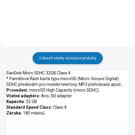
Zobraziť všetky súvisiace produkty
SanDisk Micro SDHC 32GB Class 4
* Paměťová flash karta typu microSD (Micro-Secure Digital)
SDHC především pro mobilní telefony, MP3 přehrávače apod.,
Provedení:
microSD High Capacity (micro SDHC)
Včetně adaptéru:
Ano, SD adapter
Kapacita:
32 GB
Standard Speed Class:
Class 4
Záruka:
180 měsíců