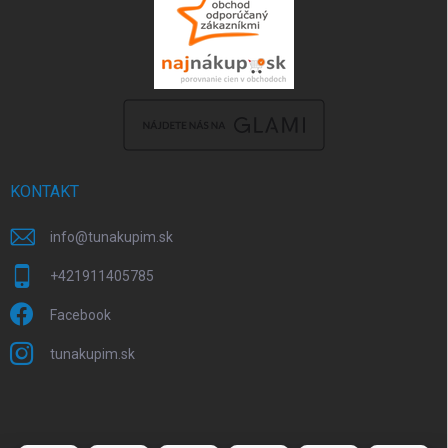
KONTAKT
info
@
tunakupim.sk
+421911405785
Facebook
tunakupim.sk