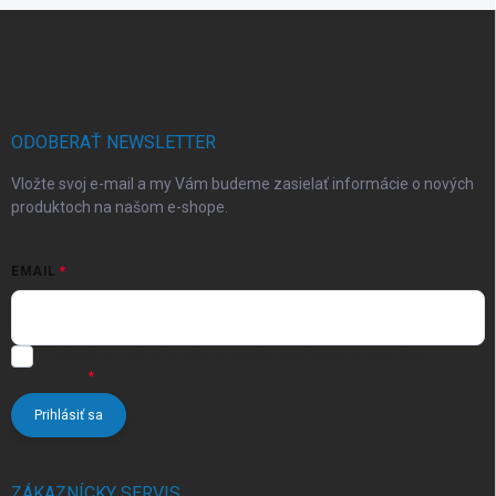
Z
á
p
ä
t
i
ODOBERAŤ NEWSLETTER
e
Vložte svoj e-mail a my Vám budeme zasielať informácie o nových
produktoch na našom e-shope.
EMAIL
Vložením e-mailu súhlasíte s
podmienkami ochrany osobných
údajov
Prihlásiť sa
ZÁKAZNÍCKY SERVIS