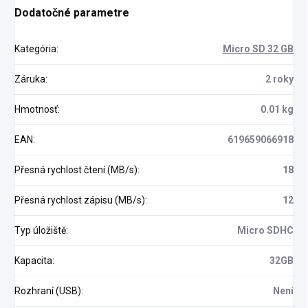
Dodatočné parametre
Kategória
:
Micro SD 32 GB
Záruka
:
2 roky
Hmotnosť
:
0.01 kg
EAN
:
619659066918
Přesná rychlost čtení (MB/s)
:
18
Přesná rychlost zápisu (MB/s)
:
12
Typ úložiště
:
Micro SDHC
Kapacita
:
32GB
Rozhraní (USB)
:
Není