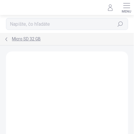
Prejsť
na
obsah
Hľadať
Micro SD 32 GB
Podrobnosti hodnotenia
Neohodnotené
ZNAČKA:
SANDISK