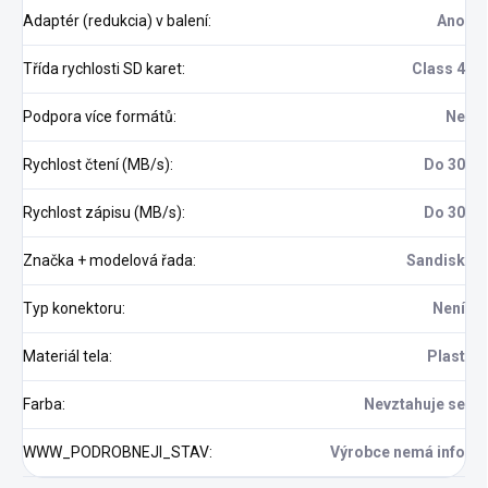
Adaptér (redukcia) v balení
:
Ano
Třída rychlosti SD karet
:
Class 4
Podpora více formátů
:
Ne
Rychlost čtení (MB/s)
:
Do 30
Rychlost zápisu (MB/s)
:
Do 30
Značka + modelová řada
:
Sandisk
Typ konektoru
:
Není
Materiál tela
:
Plast
Farba
:
Nevztahuje se
WWW_PODROBNEJI_STAV
:
Výrobce nemá info