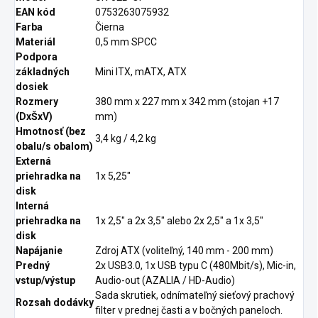
EAN kód
0753263075932
Farba
Čierna
Materiál
0,5 mm SPCC
Podpora
základných
Mini ITX, mATX, ATX
dosiek
Rozmery
380 mm x 227 mm x 342 mm (stojan +17
(DxŠxV)
mm)
Hmotnosť (bez
3,4 kg / 4,2 kg
obalu/s obalom)
Externá
priehradka na
1x 5,25"
disk
Interná
priehradka na
1x 2,5" a 2x 3,5" alebo 2x 2,5" a 1x 3,5"
disk
Napájanie
Zdroj ATX (voliteľný, 140 mm - 200 mm)
Predný
2x USB3.0, 1x USB typu C (480Mbit/s), Mic-in,
vstup/výstup
Audio-out (AZALIA / HD-Audio)
Sada skrutiek, odnímateľný sieťový prachový
Rozsah dodávky
filter v prednej časti a v bočných paneloch.