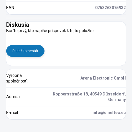
EAN
:
0753263075932
Diskusia
Buďte prvý, kto napíše príspevok k tejto položke.
Pridať komentár
Výrobná
Arena Electronic GmbH
spoločnosť
:
Koppersstraße 18, 40549 Düsseldorf,
Adresa
:
Germany
E-mail
:
info@chieftec.eu