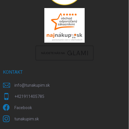
KONTAKT
info
@
tunakupim.sk
+421911405785
Facebook
tunakupim.sk