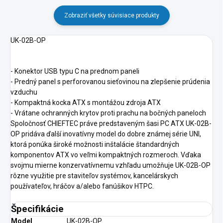
Zobraziť všetky súvisiace produkty
UK-02B-OP
- Konektor USB typu C na prednom paneli
- Predný panel s perforovanou sieťovinou na zlepšenie prúdenia
vzduchu
- Kompaktná kocka ATX s montážou zdroja ATX
- Vrátane ochranných krytov proti prachu na bočných paneloch
Spoločnosť CHIEFTEC práve predstaveným šasi PC ATX UK-02B-
OP pridáva ďalší inovatívny model do dobre známej série UNI,
ktorá ponúka široké možnosti inštalácie štandardných
komponentov ATX vo veľmi kompaktných rozmeroch. Vďaka
svojmu mierne konzervatívnemu vzhľadu umožňuje UK-02B-OP
rôzne využitie pre staviteľov systémov, kancelárskych
používateľov, hráčov a/alebo fanúšikov HTPC.
Špecifikácie
Model
UK-02B-OP