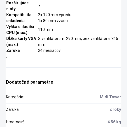
Rozširujúce
7
sloty
Kompatibilita
2x 120 mm vpredu
chladenia
1x 80 mm vzadu
Výška chladiča
110 mm
CPU (max.)
Dĺžka karty VGA
S ventilátorom: 290 mm, bez ventilátora: 315
(max.)
mm
Záruka
24 mesiacov
.
Dodatočné parametre
Kategória
:
Midi Tower
Záruka
:
2 roky
Hmotnosť
:
4.56 kg