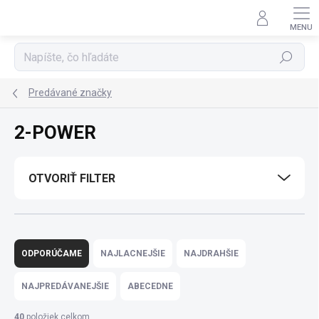
Prejsť
na
obsah
Hľadať
Predávané značky
2-POWER
OTVORIŤ FILTER
R
a
ODPORÚČAME
NAJLACNEJŠIE
NAJDRAHŠIE
d
e
NAJPREDÁVANEJŠIE
ABECEDNE
n
i
40
položiek celkom