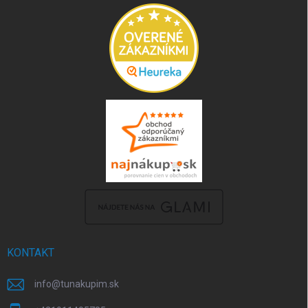
KONTAKT
info
@
tunakupim.sk