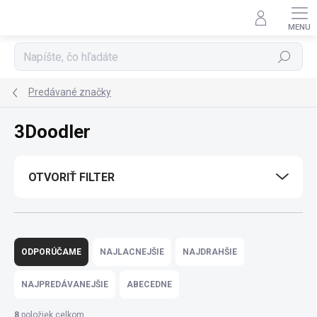
Prejsť
na
obsah
Hľadať
Predávané značky
3Doodler
OTVORIŤ FILTER
R
a
ODPORÚČAME
NAJLACNEJŠIE
NAJDRAHŠIE
d
e
NAJPREDÁVANEJŠIE
ABECEDNE
n
i
8
položiek celkom