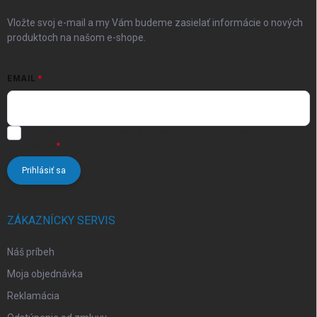
v
e
k
Vložte svoj e-mail a my Vám budeme zasielať informácie o nových
y
produktoch na našom e-shope.
v
ý
p
EMAIL
i
s
u
Vložením e-mailu súhlasíte s
podmienkami ochrany osobných
údajov
Prihlásiť sa
ZÁKAZNÍCKY SERVIS
Náš príbeh
Moja objednávka
Reklamácia