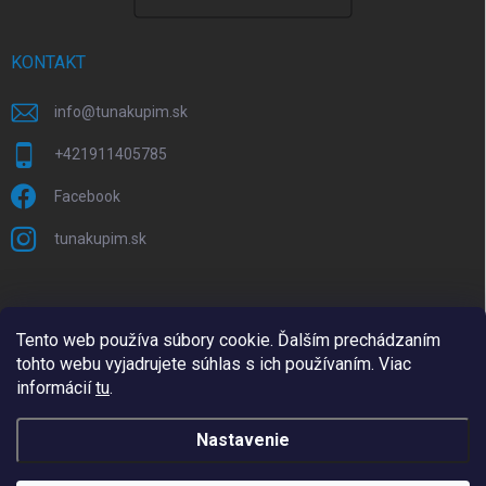
KONTAKT
info
@
tunakupim.sk
+421911405785
Facebook
tunakupim.sk
Tento web používa súbory cookie. Ďalším prechádzaním
tohto webu vyjadrujete súhlas s ich používaním. Viac
informácií
tu
.
Nastavenie
Copyright 2026
TuNakupim.sk
. Všetky práva vyhradené.
Upraviť