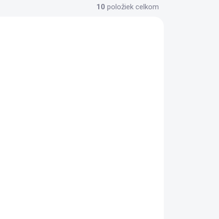
10
položiek celkom
ADOM
SKLADOM
(1 KS)
(1 KS)
ABTS-S2 GD AKAI
35,99 €
Do košíka