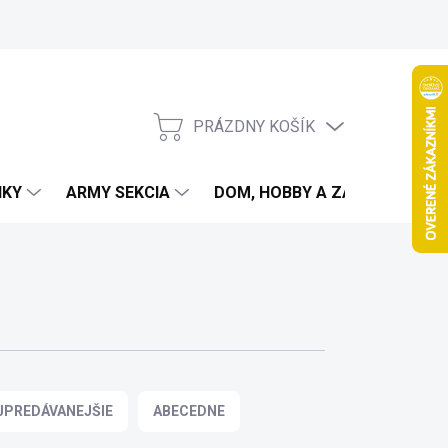
PRÁZDNY KOŠÍK
NÁKUPNÝ
KOŠÍK
IKY
ARMY SEKCIA
DOM, HOBBY A ZÁHRADA
JPREDÁVANEJŠIE
ABECEDNE