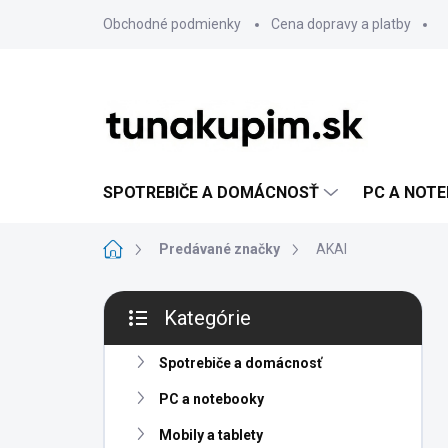
Prejsť
Obchodné podmienky
Cena dopravy a platby
na
obsah
SPOTREBIČE A DOMÁCNOSŤ
PC A NOT
Domov
Predávané značky
AKAI
B
Kategórie
o
Preskočiť
č
kategórie
n
Spotrebiče a domácnosť
ý
PC a notebooky
p
a
Mobily a tablety