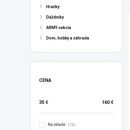
n
Hračky
e
l
Dáždniky
ARMY sekcia
Dom, hobby a záhrada
CENA
35
€
160
€
Na sklade
10