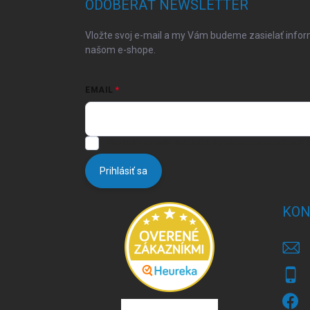
ODOBERAŤ NEWSLETTER
t
i
Vložte svoj e-mail a my Vám budeme zasielať info
e
našom e-shope.
EMAIL
Vložením e-mailu súhlasíte s
podmienkami ochrany 
Prihlásiť sa
KON