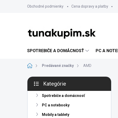
Prejsť
Obchodné podmienky
Cena dopravy a platby
na
obsah
SPOTREBIČE A DOMÁCNOSŤ
PC A NOT
Domov
Predávané značky
AMD
B
Kategórie
o
Preskočiť
č
kategórie
n
Spotrebiče a domácnosť
ý
PC a notebooky
p
a
Mobily a tablety