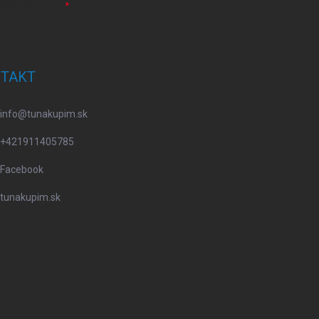
osobných údajov
TAKT
info
@
tunakupim.sk
+421911405785
Facebook
tunakupim.sk