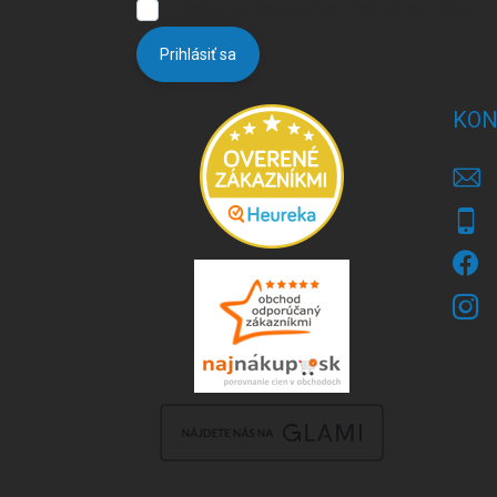
Vložením e-mailu súhlasíte s
podmienkami ochrany 
Prihlásiť sa
KON