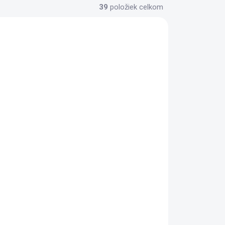
39
položiek celkom
ADOM
SKLADOM
3 KUS)
(>5 KUS)
AMD/R5-8600G/6-
5
Core/4,3GHz/AM5
228,04 €
Do košíka