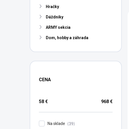
n
Hračky
e
l
Dáždniky
ARMY sekcia
Dom, hobby a záhrada
CENA
58
€
968
€
Na sklade
39