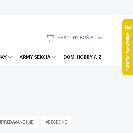
PRÁZDNY KOŠÍK
NÁKUPNÝ
KOŠÍK
IKY
ARMY SEKCIA
DOM, HOBBY A ZÁHRADA
JPREDÁVANEJŠIE
ABECEDNE