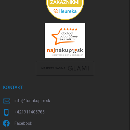
KONTAKT
info
@
tunakupim.sk
+421911405785
Facebook