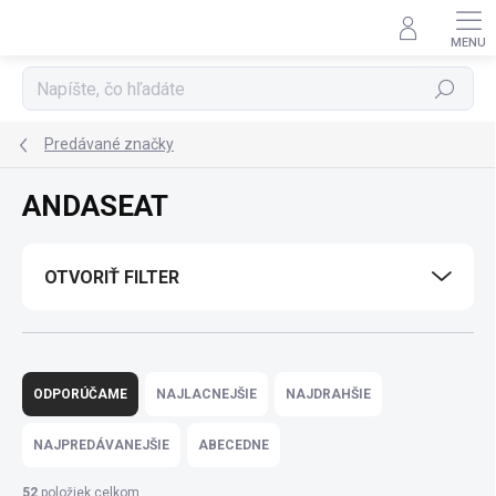
Prejsť
na
obsah
Hľadať
Predávané značky
ANDASEAT
OTVORIŤ FILTER
R
a
ODPORÚČAME
NAJLACNEJŠIE
NAJDRAHŠIE
d
e
NAJPREDÁVANEJŠIE
ABECEDNE
n
i
52
položiek celkom