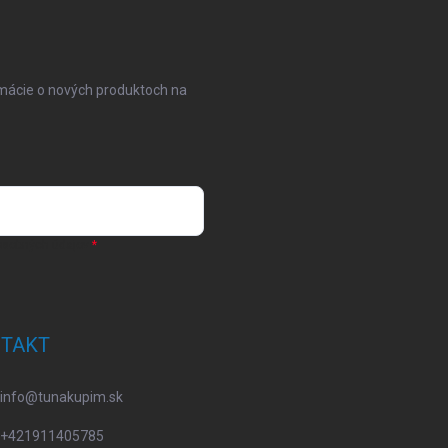
rmácie o nových produktoch na
osobných údajov
TAKT
info
@
tunakupim.sk
+421911405785