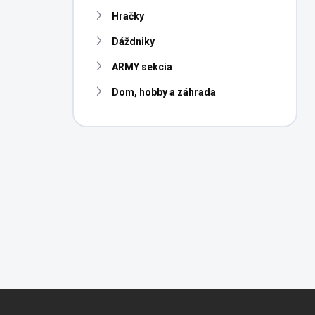
n
Hračky
e
l
Dáždniky
ARMY sekcia
Dom, hobby a záhrada
Z
á