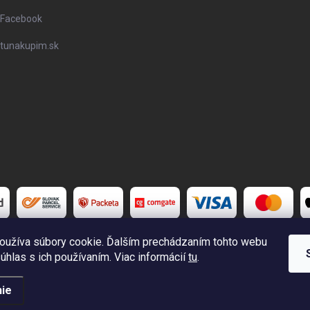
Facebook
tunakupim.sk
oužíva súbory cookie. Ďalším prechádzaním tohto webu
súhlas s ich používaním. Viac informácií
tu
.
é.
Upraviť nastavenie cookies
ie