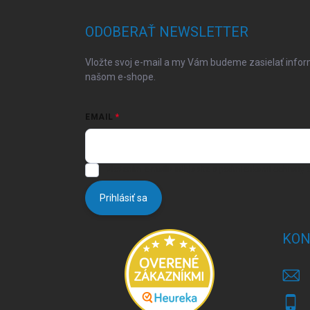
p
ä
ODOBERAŤ NEWSLETTER
t
i
Vložte svoj e-mail a my Vám budeme zasielať info
e
našom e-shope.
EMAIL
Vložením e-mailu súhlasíte s
podmienkami ochrany 
Prihlásiť sa
KON