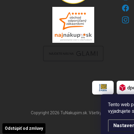
Tento web p
vyjadrujete 
Copyright 2026
TuNakupim.sk
. Všetky práva vyhraden
Nastaven
Odstúpiť od zmluvy