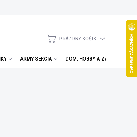
PRÁZDNY KOŠÍK
NÁKUPNÝ
KOŠÍK
IKY
ARMY SEKCIA
DOM, HOBBY A ZÁHRADA