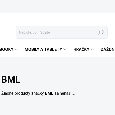
Hľadať
EBOOKY
MOBILY A TABLETY
HRAČKY
DÁŽDN
BML
Žiadne produkty značky
BML
sa nenašli...