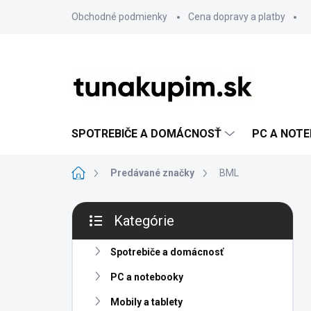
Prejsť
Obchodné podmienky
Cena dopravy a platby
na
obsah
SPOTREBIČE A DOMÁCNOSŤ
PC A NOT
Domov
Predávané značky
BML
B
Kategórie
o
Preskočiť
č
kategórie
n
Spotrebiče a domácnosť
ý
PC a notebooky
p
a
Mobily a tablety