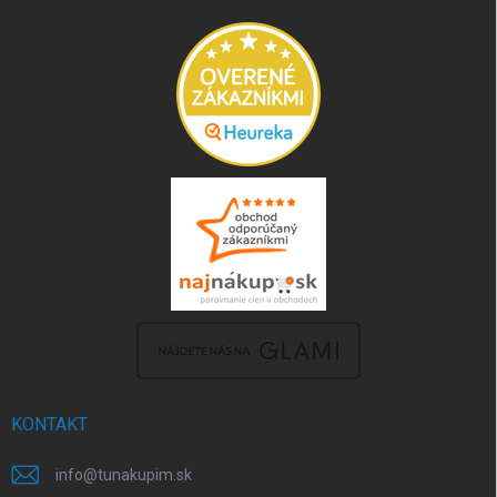
KONTAKT
info
@
tunakupim.sk