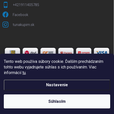
+421911405785
Facebook
tunakupim.sk
Tento web používa súbory cookie. Ďalším prechádzaním
tohto webu vyjadrujete súhlas s ich používaním. Viac
informácií
tu
.
Copyright 2026
TuNakupim.sk
. Všetky práva vyhradené.
Upraviť
Nastavenie
nastavenie cookies
Vytvoril Shoptet
Súhlasím
Odstúpiť od zmluvy