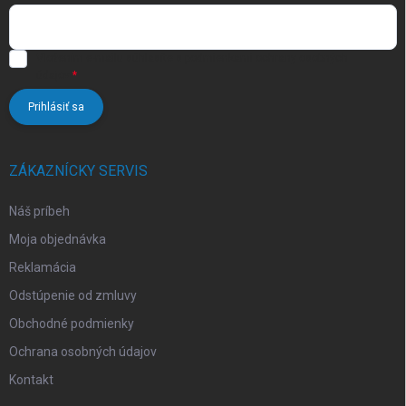
s
u
Vložením e-mailu súhlasíte s
podmienkami ochrany osobných
údajov
Prihlásiť sa
ZÁKAZNÍCKY SERVIS
Náš príbeh
Moja objednávka
Reklamácia
Odstúpenie od zmluvy
Obchodné podmienky
Ochrana osobných údajov
Kontakt