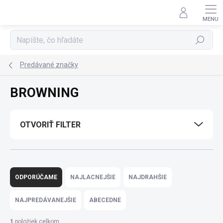
Prejsť
na
obsah
Hľadať
Predávané značky
BROWNING
OTVORIŤ FILTER
R
a
ODPORÚČAME
NAJLACNEJŠIE
NAJDRAHŠIE
d
e
NAJPREDÁVANEJŠIE
ABECEDNE
n
i
1
položiek celkom