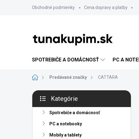
Prejsť
Obchodné podmienky
Cena dopravy a platby
na
obsah
SPOTREBIČE A DOMÁCNOSŤ
PC A NOT
Domov
Predávané značky
CATTARA
B
Kategórie
o
Preskočiť
č
kategórie
n
Spotrebiče a domácnosť
ý
PC a notebooky
p
a
Mobily a tablety