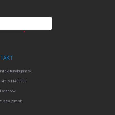
osobných údajov
TAKT
info
@
tunakupim.sk
+421911405785
Facebook
tunakupim.sk