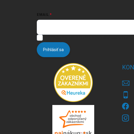
EMAIL
Vložením e-mailu súhlasíte s
podmienkami ochrany 
Prihlásiť sa
KON