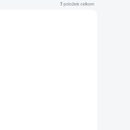
7
položiek celkom
ADOM
SKLADOM
>5 KS)
(5 KS)
Multifunkčná
0
kempingová lopatka s
paracordom
14,90 €
il
Do košíka