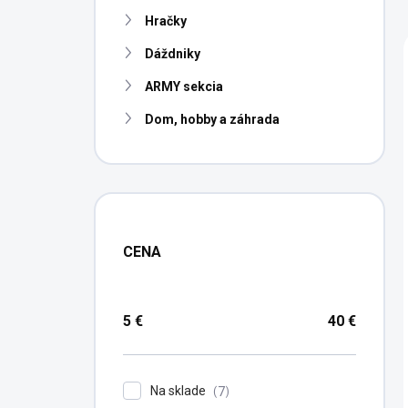
n
Hračky
e
l
Dáždniky
ARMY sekcia
Dom, hobby a záhrada
CENA
5
€
40
€
Na sklade
7