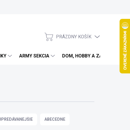
PRÁZDNY KOŠÍK
NÁKUPNÝ
KOŠÍK
IKY
ARMY SEKCIA
DOM, HOBBY A ZÁHRADA
JPREDÁVANEJŠIE
ABECEDNE