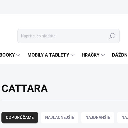
Hľadať
EBOOKY
MOBILY A TABLETY
HRAČKY
DÁŽDN
CATTARA
R
a
ODPORÚČAME
NAJLACNEJŠIE
NAJDRAHŠIE
NA
d
e