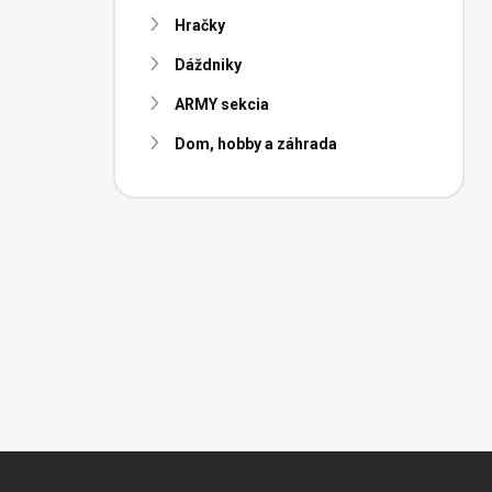
n
Hračky
e
l
Dáždniky
ARMY sekcia
Dom, hobby a záhrada
Z
á