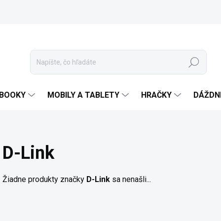
Hľadať
EBOOKY
MOBILY A TABLETY
HRAČKY
DÁŽDN
D-Link
Žiadne produkty značky
D-Link
sa nenašli...