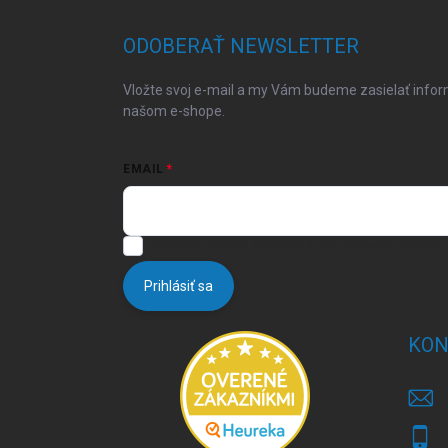
p
ä
ODOBERAŤ NEWSLETTER
t
i
Vložte svoj e-mail a my Vám budeme zasielať info
e
našom e-shope.
EMAIL
Vložením e-mailu súhlasíte s
podmienkami ochrany 
Prihlásiť sa
KON