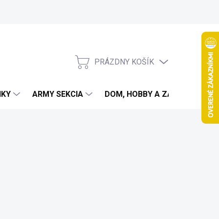
PRÁZDNY KOŠÍK
NÁKUPNÝ
KOŠÍK
IKY
ARMY SEKCIA
DOM, HOBBY A ZÁHRADA