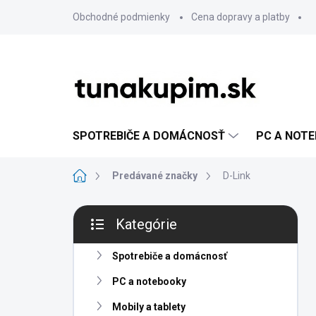
Prejsť
Obchodné podmienky
Cena dopravy a platby
na
obsah
SPOTREBIČE A DOMÁCNOSŤ
PC A NOT
Domov
Predávané značky
D-Link
B
Kategórie
o
Preskočiť
č
kategórie
n
Spotrebiče a domácnosť
ý
PC a notebooky
p
a
Mobily a tablety