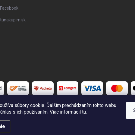
Facebook
tunakupim.sk
oužíva súbory cookie. Ďalším prechádzaním tohto webu
súhlas s ich používaním. Viac informácií
tu
.
é.
Upraviť nastavenie cookies
ie