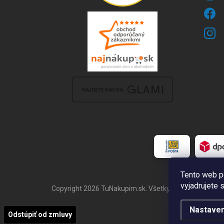
Tento web p
vyjadrujete 
Copyright 2026
TuNakupim.sk
. Všetky práva vyhraden
Nastaven
Odstúpiť od zmluvy