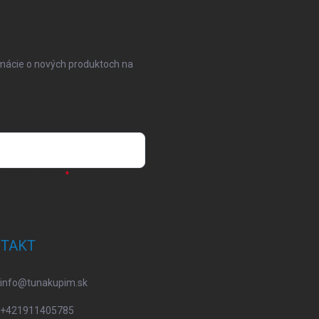
rmácie o nových produktoch na
osobných údajov
TAKT
info
@
tunakupim.sk
+421911405785