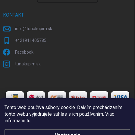
KONTAKT
info
@
tunakupim.sk
+421911405785
Facebook
tunakupim.sk
Tento web používa súbory cookie. Ďalším prechádzaním
tohto webu vyjadrujete súhlas s ich používaním. Viac
informácií
tu
.
Copyright 2026
TuNakupim.sk
. Všetky práva vyhradené.
Upraviť