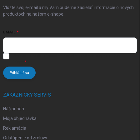
e
Vložte svoj e-mail a my Vám budeme zasielať informácie o nových
produktoch na našom e-shope.
EMAIL
Vložením e-mailu súhlasíte s
podmienkami ochrany osobných
údajov
Prihlásiť sa
ZÁKAZNÍCKY SERVIS
Náš príbeh
Moja objednávka
Reklamácia
Odstúpenie od zmluvy