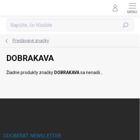
Prejsť
na
obsah
Hľadať
Predávané značky
DOBRAKAVA
Žiadne produkty značky
DOBRAKAVA
sa nenašli...
Z
á
p
ä
t
i
ODOBERAŤ NEWSLETTER