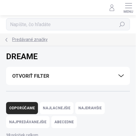
Prejsť
na
obsah
Hľadať
Predávané značky
DREAME
OTVORIŤ FILTER
R
a
ODPORÚČAME
NAJLACNEJŠIE
NAJDRAHŠIE
d
e
NAJPREDÁVANEJŠIE
ABECEDNE
n
i
10
položiek celkom