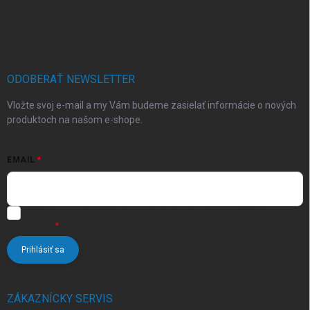
Z
a
á
c
p
i
e
ä
p
t
r
i
ODOBERAŤ NEWSLETTER
v
e
k
Vložte svoj e-mail a my Vám budeme zasielať informácie o nových
y
produktoch na našom e-shope.
v
ý
p
EMAIL
i
s
u
Vložením e-mailu súhlasíte s
podmienkami ochrany osobných
údajov
Prihlásiť sa
ZÁKAZNÍCKY SERVIS