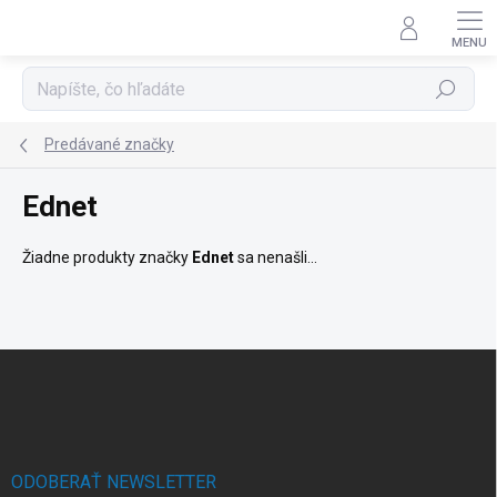
Prejsť
na
obsah
Hľadať
Predávané značky
Ednet
Žiadne produkty značky
Ednet
sa nenašli...
Z
á
p
ä
t
i
ODOBERAŤ NEWSLETTER