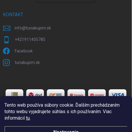
KONTAKT
info
@
tunakupim.sk
+421911405785
Facebook
tunakupim.sk
Tento web používa súbory cookie. Ďalším prechádzaním
tohto webu vyjadrujete súhlas s ich používaním. Viac
informácií
tu
.
Copyright 2026
TuNakupim.sk
. Všetky práva vyhradené.
Upraviť