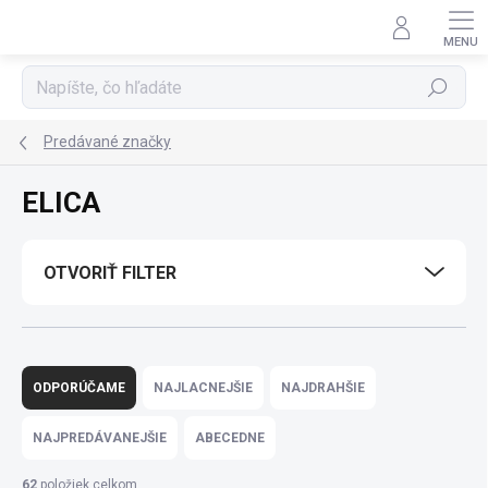
Prejsť
na
obsah
Hľadať
Predávané značky
ELICA
OTVORIŤ FILTER
R
a
ODPORÚČAME
NAJLACNEJŠIE
NAJDRAHŠIE
d
e
NAJPREDÁVANEJŠIE
ABECEDNE
n
i
62
položiek celkom