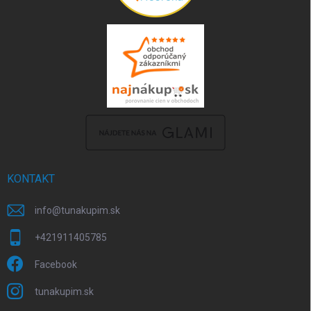
KONTAKT
info
@
tunakupim.sk
+421911405785
Facebook
tunakupim.sk