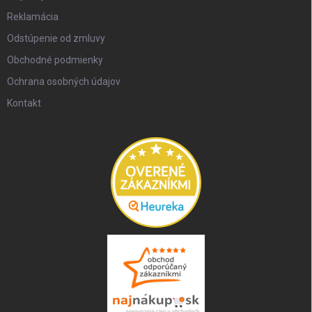
Reklamácia
Odstúpenie od zmluvy
Obchodné podmienky
Ochrana osobných údajov
Kontakt