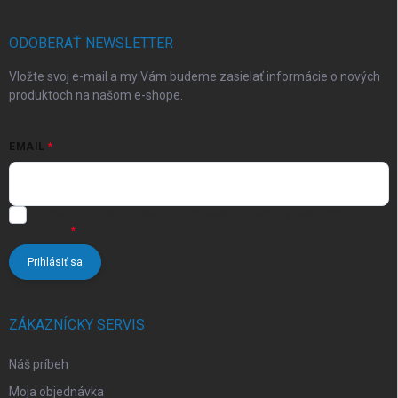
i
ä
k
e
t
y
v
i
ODOBERAŤ NEWSLETTER
ý
e
p
Vložte svoj e-mail a my Vám budeme zasielať informácie o nových
i
produktoch na našom e-shope.
s
u
EMAIL
Vložením e-mailu súhlasíte s
podmienkami ochrany osobných
údajov
Prihlásiť sa
ZÁKAZNÍCKY SERVIS
Náš príbeh
Moja objednávka