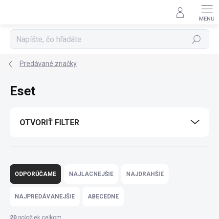
Prejsť
na
obsah
Hľadať
Predávané značky
Eset
OTVORIŤ FILTER
R
a
ODPORÚČAME
NAJLACNEJŠIE
NAJDRAHŠIE
d
e
NAJPREDÁVANEJŠIE
ABECEDNE
n
i
20
položiek celkom