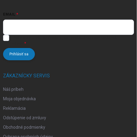
s
u
EMAIL
Vložením e-mailu súhlasíte s
podmienkami ochrany osobných
údajov
Prihlásiť sa
ZÁKAZNÍCKY SERVIS
Náš príbeh
Moja objednávka
Reklamácia
Odstúpenie od zmluvy
Obchodné podmienky
Ochrana osobných údajov