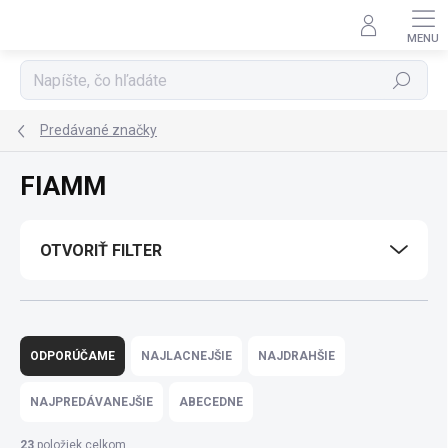
Prejsť
na
obsah
Hľadať
Predávané značky
FIAMM
OTVORIŤ FILTER
R
a
ODPORÚČAME
NAJLACNEJŠIE
NAJDRAHŠIE
d
e
NAJPREDÁVANEJŠIE
ABECEDNE
n
i
23
položiek celkom