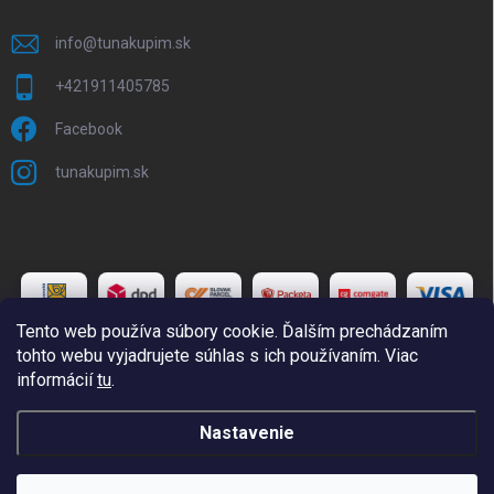
info
@
tunakupim.sk
+421911405785
Facebook
tunakupim.sk
Tento web používa súbory cookie. Ďalším prechádzaním
tohto webu vyjadrujete súhlas s ich používaním. Viac
informácií
tu
.
Copyright 2026
TuNakupim.sk
. Všetky práva vyhradené.
Upraviť
Nastavenie
nastavenie cookies
Vytvoril Shoptet