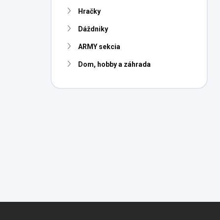
n
Hračky
e
l
Dáždniky
ARMY sekcia
Dom, hobby a záhrada
Z
á