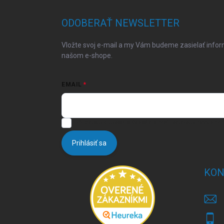
p
ä
ODOBERAŤ NEWSLETTER
t
i
Vložte svoj e-mail a my Vám budeme zasielať info
e
našom e-shope.
EMAIL
Vložením e-mailu súhlasíte s
podmienkami ochrany 
Prihlásiť sa
KON