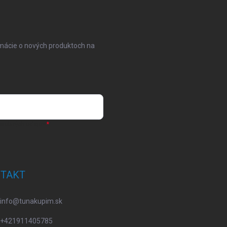
rmácie o nových produktoch na
osobných údajov
TAKT
info
@
tunakupim.sk
+421911405785