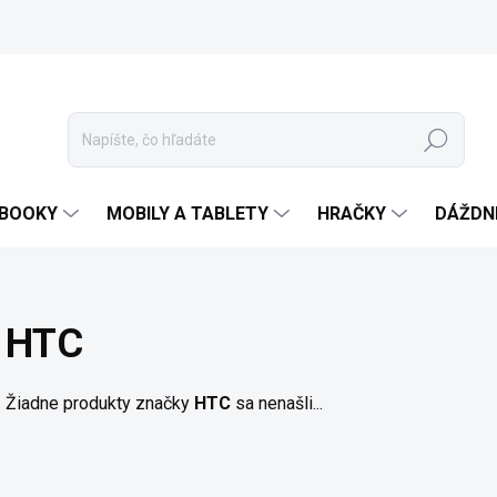
Hľadať
EBOOKY
MOBILY A TABLETY
HRAČKY
DÁŽDN
HTC
Žiadne produkty značky
HTC
sa nenašli...