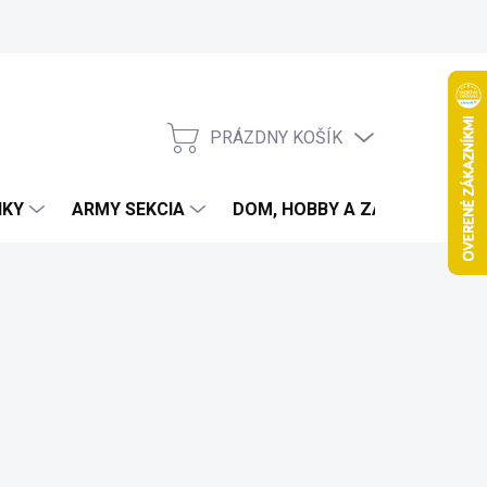
PRÁZDNY KOŠÍK
NÁKUPNÝ
KOŠÍK
IKY
ARMY SEKCIA
DOM, HOBBY A ZÁHRADA