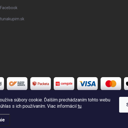
Facebook
tunakupim.sk
oužíva súbory cookie. Ďalším prechádzaním tohto webu
súhlas s ich používaním. Viac informácií
tu
.
é.
Upraviť nastavenie cookies
ie