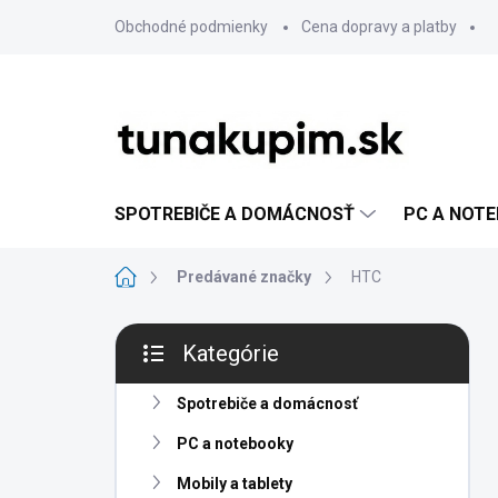
Prejsť
Obchodné podmienky
Cena dopravy a platby
na
obsah
SPOTREBIČE A DOMÁCNOSŤ
PC A NOT
Domov
Predávané značky
HTC
B
Kategórie
o
Preskočiť
č
kategórie
n
Spotrebiče a domácnosť
ý
PC a notebooky
p
a
Mobily a tablety