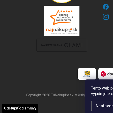
Tento web p
vyjadrujete 
Copyright 2026
TuNakupim.sk
. Všetky práva vyhraden
Nastaven
Odstúpiť od zmluvy