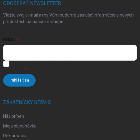
v
i
ODOBERAŤ NEWSLETTER
ý
e
p
Vložte svoj e-mail a my Vám budeme zasielať informácie o nových
i
produktoch na našom e-shope.
s
u
EMAIL
Vložením e-mailu súhlasíte s
podmienkami ochrany osobných
údajov
Prihlásiť sa
ZÁKAZNÍCKY SERVIS
Náš príbeh
Moja objednávka
Reklamácia