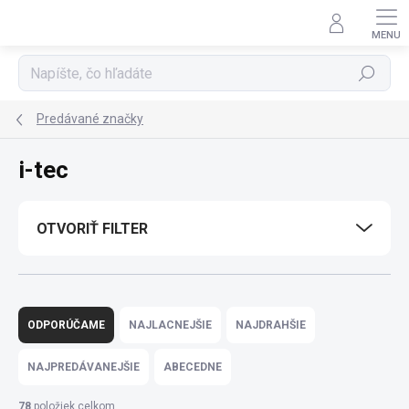
Prejsť
na
obsah
Hľadať
Predávané značky
i-tec
OTVORIŤ FILTER
R
a
ODPORÚČAME
NAJLACNEJŠIE
NAJDRAHŠIE
d
e
NAJPREDÁVANEJŠIE
ABECEDNE
n
i
78
položiek celkom