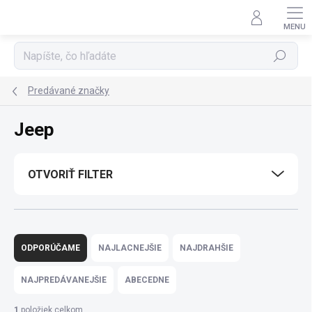
Prejsť
na
obsah
Hľadať
Predávané značky
Jeep
OTVORIŤ FILTER
R
a
ODPORÚČAME
NAJLACNEJŠIE
NAJDRAHŠIE
d
e
NAJPREDÁVANEJŠIE
ABECEDNE
n
i
1
položiek celkom