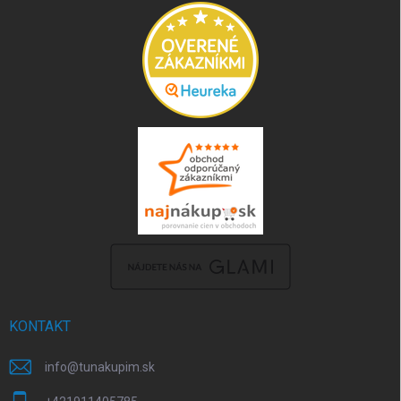
KONTAKT
info
@
tunakupim.sk