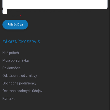
u
Vložením e-mailu súhlasíte s
podmienkami ochrany osobných
údajov
Prihlásiť sa
ZÁKAZNÍCKY SERVIS
Náš príbeh
Moja objednávka
Reklamácia
Odstúpenie od zmluvy
Obchodné podmienky
Ochrana osobných údajov
Kontakt