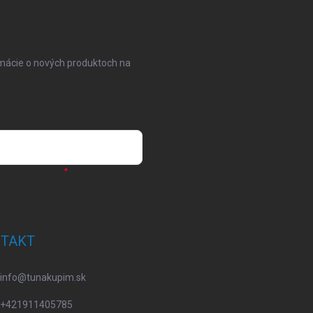
rmácie o nových produktoch na
osobných údajov
TAKT
info
@
tunakupim.sk
+421911405785