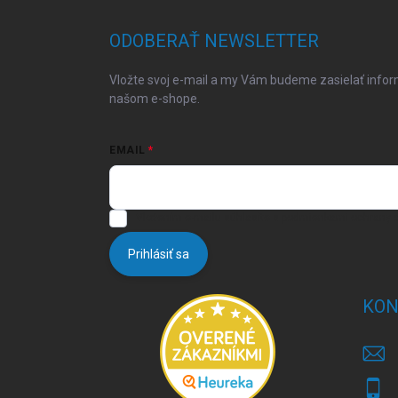
p
ä
ODOBERAŤ NEWSLETTER
t
i
Vložte svoj e-mail a my Vám budeme zasielať info
e
našom e-shope.
EMAIL
Vložením e-mailu súhlasíte s
podmienkami ochrany 
Prihlásiť sa
KON