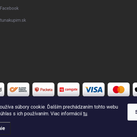
Facebook
tunakupim.sk
oužíva súbory cookie. Ďalším prechádzaním tohto webu
súhlas s ich používaním. Viac informácií
tu
.
é.
Upraviť nastavenie cookies
ie