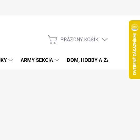
PRÁZDNY KOŠÍK
NÁKUPNÝ
KOŠÍK
IKY
ARMY SEKCIA
DOM, HOBBY A ZÁHRADA