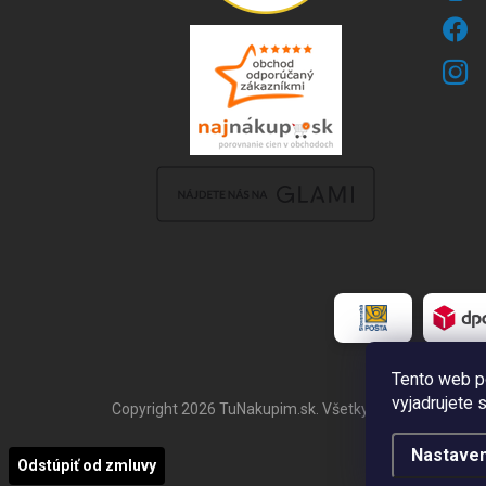
Tento web p
vyjadrujete 
Copyright 2026
TuNakupim.sk
. Všetky práva vyhraden
Nastaven
Odstúpiť od zmluvy