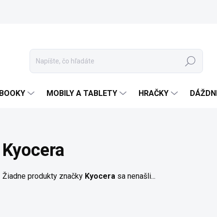
Hľadať
EBOOKY
MOBILY A TABLETY
HRAČKY
DÁŽDN
Kyocera
Žiadne produkty značky
Kyocera
sa nenašli...