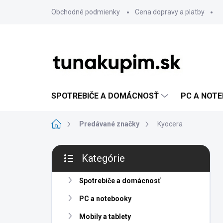
Prejsť
Obchodné podmienky
Cena dopravy a platby
na
obsah
SPOTREBIČE A DOMÁCNOSŤ
PC A NOT
Domov
Predávané značky
Kyocera
B
Kategórie
o
Preskočiť
č
kategórie
n
Spotrebiče a domácnosť
ý
PC a notebooky
p
a
Mobily a tablety