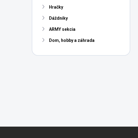
n
Hračky
e
l
Dáždniky
ARMY sekcia
Dom, hobby a záhrada
Z
á