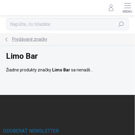
Prejsť
na
obsah
Hľadať
Predávané značky
Limo Bar
Žiadne produkty značky
Limo Bar
sa nenašli...
Z
á
p
ä
t
i
ODOBERAŤ NEWSLETTER