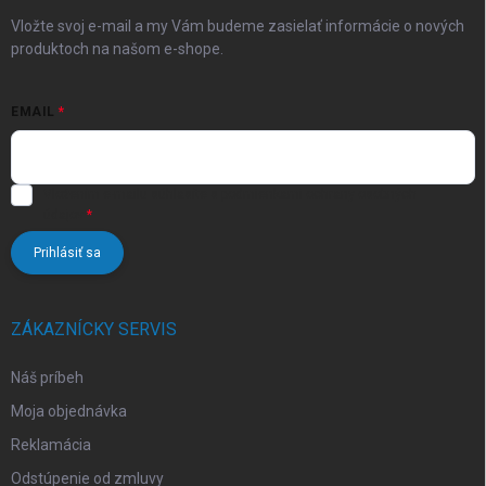
e
Vložte svoj e-mail a my Vám budeme zasielať informácie o nových
produktoch na našom e-shope.
EMAIL
Vložením e-mailu súhlasíte s
podmienkami ochrany osobných
údajov
Prihlásiť sa
ZÁKAZNÍCKY SERVIS
Náš príbeh
Moja objednávka
Reklamácia
Odstúpenie od zmluvy