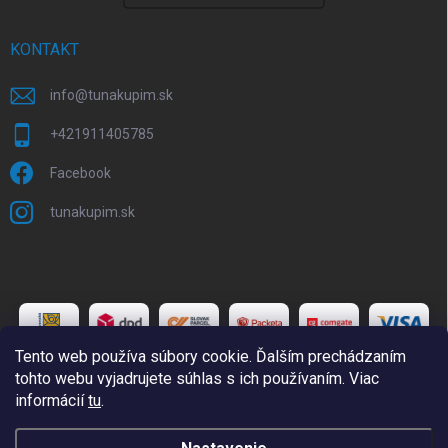
KONTAKT
info
@
tunakupim.sk
+421911405785
Facebook
tunakupim.sk
Tento web používa súbory cookie. Ďalším prechádzaním
tohto webu vyjadrujete súhlas s ich používaním. Viac
informácií
tu
.
Copyright 2026
TuNakupim.sk
. Všetky práva vyhradené.
Upraviť